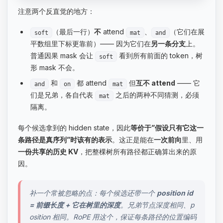
注意两个反直觉的地方：
（最后一行）
不
attend
、
（它们在展
soft
mat
and
平数组里下标更靠前）—— 因为它们在
另一条分支
上。
普通因果 mask 会让
看到所有前面的 token，树
soft
形 mask 不会。
和
都 attend
但
互不 attend
—— 它
and
on
mat
们是兄弟，各自代表
之后的两种不同猜测，必须
mat
隔离。
每个候选拿到的 hidden state，因此
等价于”假设只有它这一
条路径是真序列”时该有的表示
。这正是能在
一次前向
里、用
一份共享的历史 KV
，把整棵树所有路径都正确算出来的原
因。
补一个常被忽略的点：每个候选还带一个
position id
= 前缀长度 + 它在树里的深度
。兄弟节点深度相同、p
osition 相同。RoPE 用这个，保证每条路径的位置编码