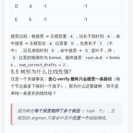
D
4
-1
-1
E
5
-1
-1
接受过程：根接受 → 主模型要
，沿长子指针到
，命
A
A
中接受 → 主模型在
位置要
，先查长子
（不
A
D
C
中），沿兄弟指针到
，命中接受 →
是叶子，停；
D
D
位置的预测作为 bonus。最终接受
+ bonu
D
root→A→D
s，
。
num_correct_drafts = 2
5.5 树形为什么比线性强？
注意一个关键事实：
贪心 verify 最终只会接受一条路径
（每
个节点最多下移到一个孩子）。那为什么还要建树，而不是
单纯一条更长的线性链？
因为树在
每个深度都押了多个候选
（
个），主
topk
模型的 argmax 只要命中其中
任意一个
就能继续。