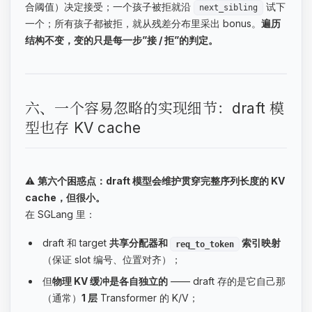
合阈值）决定接受；一个孩子被拒就沿
试下
next_sibling
一个；所有孩子都被拒，就从残差分布里采出 bonus。
遍历
结构不变，变的只是每一步”接 / 拒”的判定。
六、一个容易忽略的实现细节：draft 模
型也存 KV cache
⚠️
第六个困惑点：draft 模型会维护贯穿完整序列长度的 KV
cache，但很小。
在 SGLang 里：
draft 和 target
共享分配器和
索引映射
req_to_token
（保证 slot 编号、位置对齐）；
但
物理 KV 缓冲是各自独立的
—— draft 存的是它自己那
（通常）
1 层
Transformer 的 K/V；