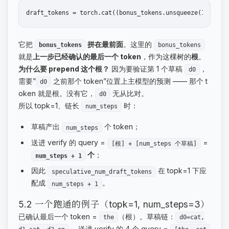
它把
拼在最前面
。这里的
bonus_tokens
bonus_tokens
就是
上一步已经确认的最后一个 token
，作为这棵树的
根
。
为什么要 prepend 这个根？
因为要验证第 1 个草稿
，
d0
需要”
之前那个 token”位置上主模型的预测 —— 那个 t
d0
oken 就是根。没有它，
无从比对。
d0
所以 topk=1、链长
时：
num_steps
草稿产出
个 token；
num_steps
送进 verify 的 query =
=
[根] + [num_steps 个草稿]
个
；
num_steps + 1
因此
在 topk=1 下应
speculative_num_draft_tokens
配成
。
num_steps + 1
5.2 一个跑通的例子（topk=1, num_steps=3）
已确认最后一个 token =
（根）。草稿链：
the
d0=cat,
。 送进 verify 的 4 个 query =