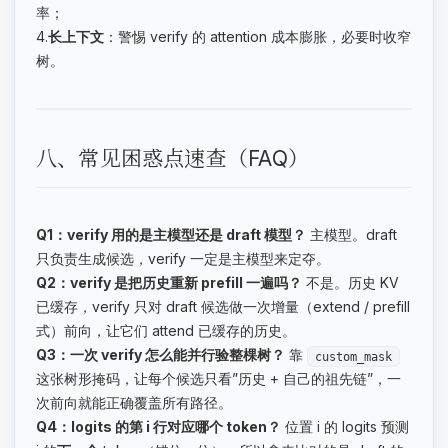
率；
4.
长上下文
：警惕 verify 的 attention 成本膨胀，必要时收窄
树。
八、常见困惑点速查（FAQ）
Q1：verify 用的是主模型还是 draft 模型？
主模型。draft
只负责生成候选，verify 一定是主模型来定夺。
Q2：verify 是把历史重新 prefill 一遍吗？
不是。历史 KV
已缓存，verify 只对 draft 候选做一次增量（extend / prefill
式）前向，让它们 attend 已缓存的历史。
Q3：一次 verify 怎么能并行验整棵树？
靠
custom_mask
这张树形掩码，让每个候选只看”历史 + 自己的祖先链”，一
次前向就能正确覆盖所有路径。
Q4：logits 的第 i 行对应哪个 token？
位置 i 的 logits 预测