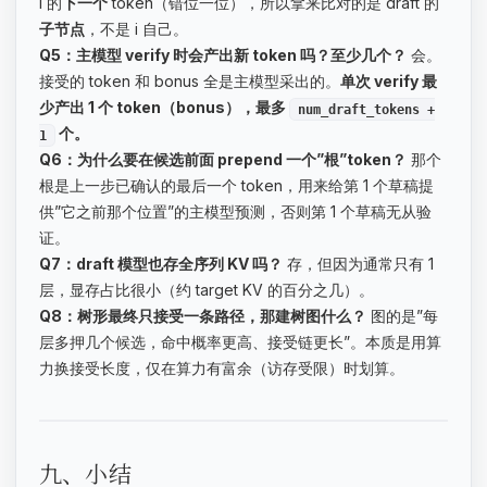
i 的
下一个
token（错位一位），所以拿来比对的是 draft 的
子节点
，不是 i 自己。
Q5：主模型 verify 时会产出新 token 吗？至少几个？
会。
接受的 token 和 bonus 全是主模型采出的。
单次 verify 最
少产出 1 个 token（bonus），最多
num_draft_tokens +
个。
1
Q6：为什么要在候选前面 prepend 一个”根”token？
那个
根是上一步已确认的最后一个 token，用来给第 1 个草稿提
供”它之前那个位置”的主模型预测，否则第 1 个草稿无从验
证。
Q7：draft 模型也存全序列 KV 吗？
存，但因为通常只有 1
层，显存占比很小（约 target KV 的百分之几）。
Q8：树形最终只接受一条路径，那建树图什么？
图的是”每
层多押几个候选，命中概率更高、接受链更长”。本质是用算
力换接受长度，仅在算力有富余（访存受限）时划算。
九、小结