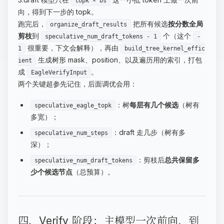
topk × bs
向，得到下一步的 topk。
跑完后，
把所有候选
按分数全局
organize_draft_results
剪枝
到
个（这个
speculative_num_draft_tokens - 1
-
很重要，下文会解释），再由
1
build_tree_kernel_effic
生成树形 mask、position、以及遍历用的索引，打包
ient
成
。
EagleVerifyInput
两个关键超参先记住，后面调优会用：
：树
每层有几个候选
（树有
speculative_eagle_topk
多宽）；
：draft 走几步（树有多
speculative_num_steps
深）；
：剪枝后
总共保留多
speculative_num_draft_tokens
少个候选节点
（总预算）。
四、Verify 阶段：主模型一次前向，到