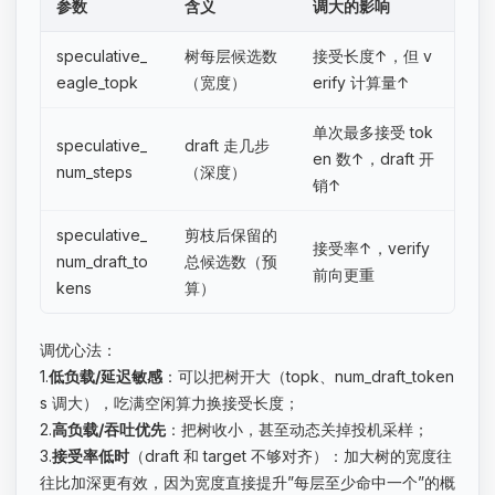
参数
含义
调大的影响
speculative_
树每层候选数
接受长度↑，但 v
eagle_topk
（宽度）
erify 计算量↑
单次最多接受 tok
speculative_
draft 走几步
en 数↑，draft 开
num_steps
（深度）
销↑
speculative_
剪枝后保留的
接受率↑，verify
num_draft_to
总候选数（预
前向更重
kens
算）
调优心法：
1.
低负载/延迟敏感
：可以把树开大（topk、num_draft_token
s 调大），吃满空闲算力换接受长度；
2.
高负载/吞吐优先
：把树收小，甚至动态关掉投机采样；
3.
接受率低时
（draft 和 target 不够对齐）：加大树的宽度往
往比加深更有效，因为宽度直接提升”每层至少命中一个”的概