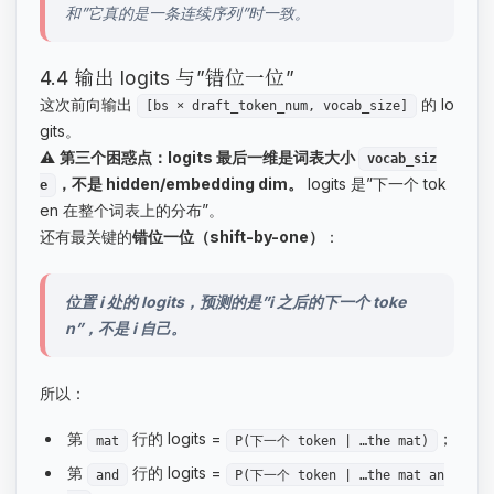
和”它真的是一条连续序列”时一致。
4.4 输出 logits 与”错位一位”
这次前向输出
的 lo
[bs × draft_token_num, vocab_size]
gits。
⚠️
第三个困惑点：logits 最后一维是词表大小
vocab_siz
，不是 hidden/embedding dim。
logits 是”下一个 tok
e
en 在整个词表上的分布”。
还有最关键的
错位一位（shift-by-one）
：
位置 i 处的 logits，预测的是”i 之后的下一个 toke
n”，不是 i 自己。
所以：
第
行的 logits =
；
mat
P(下一个 token | …the mat)
第
行的 logits =
and
P(下一个 token | …the mat an