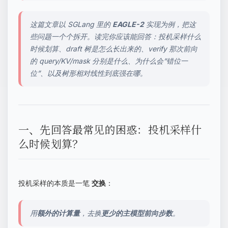
这篇文章以 SGLang 里的
EAGLE-2
实现为例，把这
些问题一个个拆开。读完你应该能回答：投机采样什么
时候划算、draft 树是怎么长出来的、verify 那次前向
的 query/KV/mask 分别是什么、为什么会”错位一
位”、以及树形相对线性到底强在哪。
一、先回答最常见的困惑：投机采样什
么时候划算？
投机采样的本质是一笔
交换
：
用
额外的计算量
，去换
更少的主模型前向步数
。