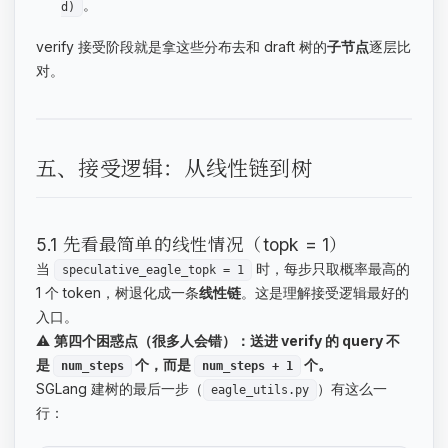
。
d)
verify 接受阶段就是拿这些分布去和 draft 树的
子节点
逐层比
对。
五、接受逻辑：从线性链到树
5.1 先看最简单的线性情况（topk = 1）
当
时，每步只取概率最高的
speculative_eagle_topk = 1
1 个 token，树退化成一条
线性链
。这是理解接受逻辑最好的
入口。
⚠️
第四个困惑点（很多人会错）：送进 verify 的 query 不
是
个，而是
个。
num_steps
num_steps + 1
SGLang 建树的最后一步（
）有这么一
eagle_utils.py
行：