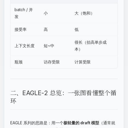
batch / 并
小
大（饱和）
发
接受率
高
低
很长（抬高单步成
上下文长度
短~中
本）
瓶颈
访存受限
计算受限
二、EAGLE-2 总览：一张图看懂整个循
环
EAGLE 系列的思路是：用一个
极轻量的 draft 模型
（通常就