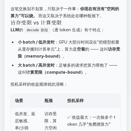
这笔交换划不划算，只取决于一件事：
你现在有没有”空闲的
算力”可以烧。
而这又取决于系统处在哪种瓶颈下。
访存受限 vs 计算受限
LLM
的
（逐 token 生成）有个特点：
decode 阶段
小 batch / 低并发时
：GPU 大部分时间花在”把模型权重
从显存搬到计算单元”上，算力是
空着
的 —— 这叫
访存受
限（memory-bound）
。
大 batch / 高并发时
：足够多的请求把算力喂饱了 ——
这叫
计算受限（compute-bound）
。
投机采样的收益规律就此清晰：
场景
瓶颈
投机采样
低并发、延
访存受
✅ 收益最大：一次验多个 t
迟敏感、
限，算
oken 几乎”免费蹭算力”
单/少路
力空闲