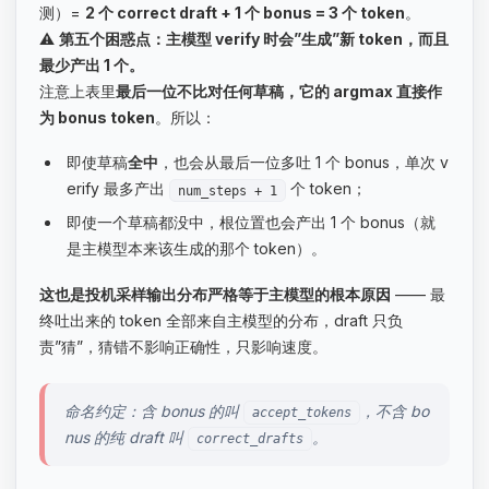
测）=
2 个 correct draft + 1 个 bonus = 3 个 token
。
⚠️
第五个困惑点：主模型 verify 时会”生成”新 token，而且
最少产出 1 个。
注意上表里
最后一位不比对任何草稿，它的 argmax 直接作
为 bonus token
。所以：
即使草稿
全中
，也会从最后一位多吐 1 个 bonus，单次 v
erify 最多产出
个 token；
num_steps + 1
即使一个草稿都没中，根位置也会产出 1 个 bonus（就
是主模型本来该生成的那个 token）。
这也是投机采样输出分布严格等于主模型的根本原因
—— 最
终吐出来的 token 全部来自主模型的分布，draft 只负
责”猜”，猜错不影响正确性，只影响速度。
命名约定：含 bonus 的叫
，不含 bo
accept_tokens
nus 的纯 draft 叫
。
correct_drafts