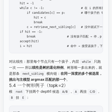
    hit = -1

    while c != -1:                     # 在 i 的所有孩子里
        if candidates[c] == p:         # 哪个孩子的 toke
            hit = c

            break

        c = retrieve_next_sibling[c]   # 没中就试下一个兄弟

    if hit == -1:

        break                  # 没有孩子匹配 → 停，p 就是 bo
    accept(hit)

对比线性：那里每个节点只有一个孩子，内层
只跑
while
一次 —— 所以
线性是树的退化特例
。树形唯一多出来的，就
是那条
横向链：
在同一深度的多个候选里，
next_sibling
挑出与主模型 argmax 匹配的那一个
。
5.4 一个树形例子（topk=2）
根
下挂两个 depth1 候选
，
再挂
，
root
A/B
A
C/D
挂
：
B
E