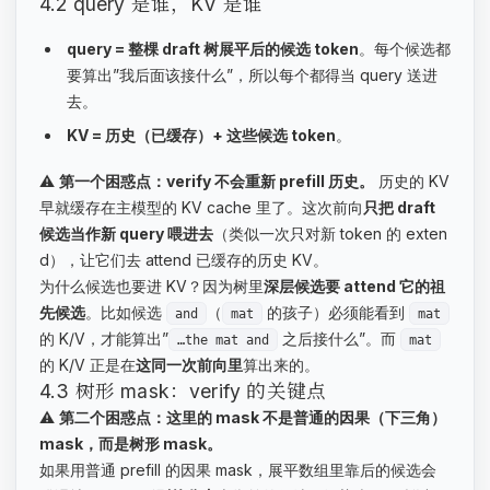
4.2 query 是谁，KV 是谁
query = 整棵 draft 树展平后的候选 token
。每个候选都
要算出”我后面该接什么”，所以每个都得当 query 送进
去。
KV = 历史（已缓存）+ 这些候选 token
。
⚠️
第一个困惑点：verify 不会重新 prefill 历史。
历史的 KV
早就缓存在主模型的 KV cache 里了。这次前向
只把 draft
候选当作新 query 喂进去
（类似一次只对新 token 的 exten
d），让它们去 attend 已缓存的历史 KV。
为什么候选也要进 KV？因为树里
深层候选要 attend 它的祖
先候选
。比如候选
（
的孩子）必须能看到
and
mat
mat
的 K/V，才能算出”
之后接什么”。而
…the mat and
mat
的 K/V 正是在
这同一次前向里
算出来的。
4.3 树形 mask：verify 的关键点
⚠️
第二个困惑点：这里的 mask 不是普通的因果（下三角）
mask，而是树形 mask。
如果用普通 prefill 的因果 mask，展平数组里靠后的候选会