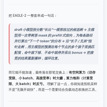
把 EAGLE-2 一整套串成一句话：
draft 小模型按分数”长出”一棵剪枝过的候选树 → 主模
型用一次带树形 mask 的 prefill 式前向，为每条路径
并行算出”下一个 token”的分布 → 沿”长子 / 兄弟”指
针走树，用主模型的预测在每个节点的多个孩子里挑匹
配项，命中就下移、不命中就停并采出 bonus → 把接
受的结果重新播种，循环往复。
而它能不能加速，最终落在那笔交换上：
有空闲算力（访存
受限、小 batch、高接受率）时大赚，算力饱和（计算受
限、大 batch）时反亏。
理解了这一点，你就知道投机采样
不是”无脑开就快”，而是一个需要结合负载动态权衡的工具。