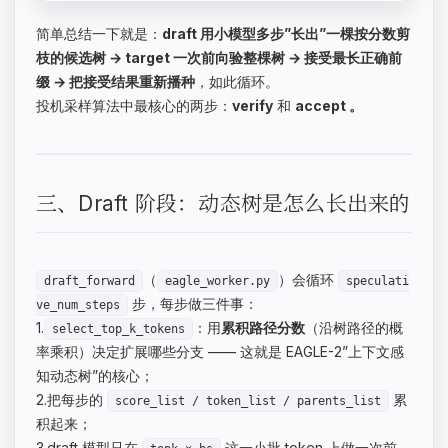
简单总结一下就是：
draft 用小模型多步”长出”一棵按分数剪
枝的候选树 → target 一次前向验整棵树 → 接受最长正确前
缀 → 把接受结果重新播种
，如此循环。
投机采样算法中最核心的两步：
verify
和
accept 。
三、Draft 阶段：动态树是怎么长出来的
（
）会循环
draft_forward
eagle_worker.py
speculati
步，每步做三件事：
ve_num_steps
1.
：用
累积路径分数
（沿树路径的概
select_top_k_tokens
率乘积）决定扩展哪些分支 —— 这就是 EAGLE-2”上下文感
知动态树”的核心；
2.把每步的
累
score_list / token_list / parents_list
积起来；
3.draft 模型只在
这一小批 token 上做一次前