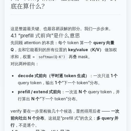
底在算什么？
这是整篇最关键、也最容易误解的部分。我们一步步来。
4.1 “prefill 式前向”是什么意思
先回顾 attention 的本质：每个 token 算一个
query 向量
Q
，去和它能看到的所有位置的
key/value（K/V）
做加权
求和，权重 =
再叠 mask。
softmax(Q·Kᵀ)
对比两种前向：
decode 式前向（平时逐 token 生成）
：一次只送
1 个
query token，输出
1 个
“下一个 token”分布。
prefill / extend 式前向
：一次送
N 个
query token，并
行算出
N 个
“下一个 token”分布。
verify 要在一步里检验几十个候选，显然得用后者 ——
一次
前向吐出 N 个分布
。这就是”prefill 式”的含义：
多 query 并
行
，不是逐个。