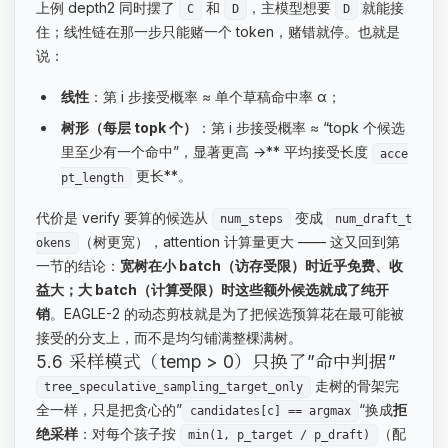
上例 depth2 同时摆了
和
，主模型想要
就能接
C
D
D
住；线性链在那一步只能赌一个 token，赌错就停。也就是
说：
线性
：第 i 步接受概率 ≈ 单个草稿命中率 α；
树形（每层 topk 个）
：第 i 步接受概率 ≈ “topk 个候选
里至少有一个命中”，显著更高 →** 平均接受长度
acce
更长**。
pt_length
代价是 verify 要算的候选从
变成
num_steps
num_draft_t
（树更宽），attention 计算量更大 —— 这又回到第
okens
一节的结论：
宽树在小 batch（访存受限）时近乎免费、收
益大；大 batch（计算受限）时这些额外候选就成了纯开
销
。EAGLE-2 的动态剪枝就是为了把候选预算花在最可能被
接受的分支上，而不是均匀铺满整棵满树。
5.6 采样模式（temp > 0）只换了”命中判据”
走树的骨架完
tree_speculative_sampling_target_only
全一样，只是把贪心的”
“换成
拒
candidates[c] == argmax
绝采样
：对每个孩子按
（配
min(1, p_target / p_draft)