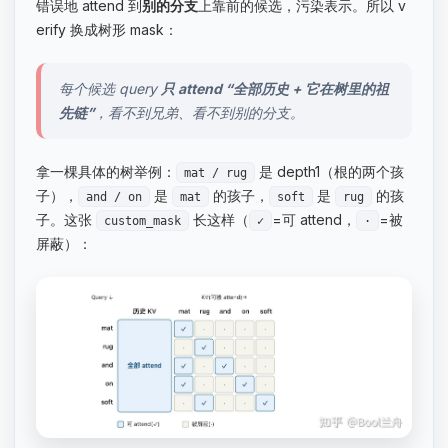
错误地 attend 到
别的分支
上靠前的候选，污染表示。所以 v
erify 换成树形 mask：
每个候选 query
只 attend “全部历史 + 它在树里的祖
先链”
，看不到兄弟、看不到别的分支。
拿一棵具体的树举例：
是 depth1（根的两个孩
mat / rug
子），
是
的孩子，
是
的孩
and / on
mat
soft
rug
子。这张
长这样（
=可 attend，
=被
custom_mask
✓
·
屏蔽）：