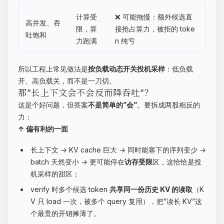
计算受
❌ 可能拖慢：额外候选直
高并发、吞
限，算
接抢占算力，被拒的 toke
吐饱和
力跑满
n 纯亏
所以工程上常见做法是
按负载动态开关投机采样
：低负载
开、高负载关，而不是一刀切。
那”长上下文会不会反而降吞吐”？
这是个好问题，但答案
不是简单的”会”
。要拆成两股相反的
力：
↑ 偏有利的一面
长上下文 → KV cache 巨大 → 同时能塞下的序列变少 →
batch 天然变小 → 更可能停在
访存受限
区，这恰恰是投
机采样的甜区；
verify 时多个候选 token
共享同一份历史 KV 的读取
（K
V 只 load 一次，被多个 query 复用），把”读长 KV”这
个最贵的开销摊薄了。