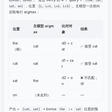
d1=sat, d2=on
[the, cat,
，位置
。主模型一次前向
sat, on]
[L, L+1, L+2, L+3]
后取每行 argmax：
主模型 argm
比对对
位置
结果
ax
象
the
d0 = c
cat
✅ 接受 cat
（根）
at
d1 = sa
cat
sat
✅ 接受 sat
t
d2 = o
❌ 不匹配，
sat
the
n
停
on
（未走到）
—
—
产出 =
+ bonus
（=
位置的预
[cat, sat]
the
sat