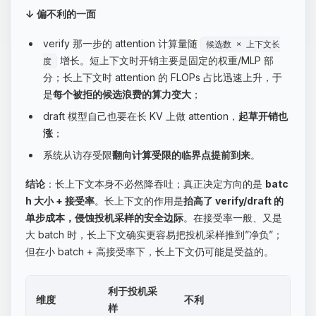
↓ 偏不利的一面
verify 那一步的 attention 计算量随
候选数 × 上下文长
增长。短上下文时开销主要是固定的权重/MLP 部
度
分；长上下文时 attention 的 FLOPs 占比迅速上升，于
是
每个被拒的候选浪费的算力变大
；
draft 模型自己也要在长 KV 上做 attention，
起草开销也
涨
；
系统从访存受限
翻向计算受限的临界点提前到来
。
结论
：长上下文本身不必然降吞吐；真正决定方向的是
batc
h 大小 + 接受率
。长上下文的作用是
抬高了 verify/draft 的
单步成本，侵蚀投机采样的安全边际
。在接受率一般、又是
大 batch 时，长上下文确实更容易把投机采样推到”净负”；
但在小 batch + 高接受率下，长上下文仍可能是受益的。
利于投机采
维度
不利
样