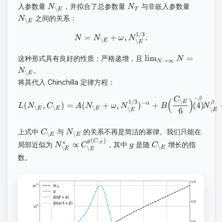
入参数量
，并拟合了总参数量
与非嵌入参数量
N
N
∖
T
E
之间的关系：
N
∖
E
1/3
=
+
,
.
N
N
ω
N
∖
∖
E
E
lim
=
这种形式具有良好的性质：严格递增，且
N
→
∞
N
。
N
∖
E
将其代入 Chinchilla 定律方程：
−
C
β
(
)
∖
1/3
−
E
β
(
,
)
=
(
+
,
)
+
α
L
N
C
A
N
ω
N
B
N
∖
∖
∖
∖
∖
E
E
E
6
E
E
上式中
与
的关系不再是简洁的幂律。我们只能在
C
N
∖
∖
E
E
(
)
g
C
∗
∖
∝
局部近似为
，其中
是随
增长的指
E
N
C
g
C
∖
∖
∖
E
E
E
数。