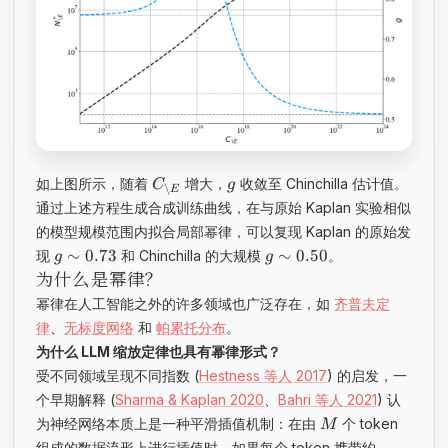
如上图所示，随着
增大，
收敛至 Chinchilla 估计值。
C
g
∖
E
通过上述方程生成合成训练曲线，在与原始 Kaplan 实验相似
的模型规模范围内拟合局部幂律，可以复现 Kaplan 的原始发
∼
0.73
∼
0.50
现
和 Chinchilla 的大规模
。
g
g
为什么是幂律？
幂律在人工智能之外的许多领域也广泛存在，如
齐普夫定
律
、
无标度网络
和
帕累托分布
。
为什么 LLM 缩放定律也具有幂律形式？
受不同领域呈现不同指数 (
Hestness 等人 2017
) 的启发，一
个早期解释 (
Sharma & Kaplan 2020
、
Bahri 等人 2021
) 认
为神经网络本质上是一种平滑插值机制：在由
个 token
M
组成的数据流形上进行插值时，如果每个 token 携带约