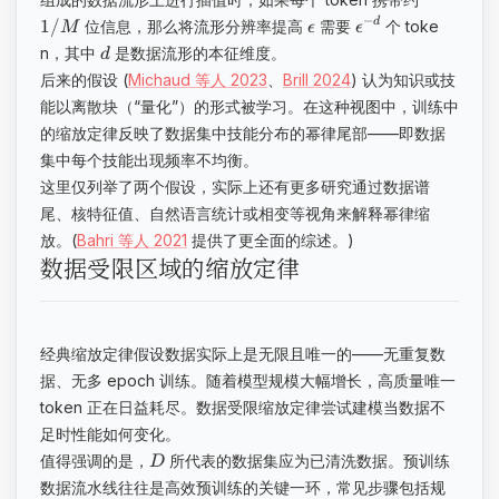
−
1/
d
位信息，那么将流形分辨率提高
需要
个 toke
M
ϵ
ϵ
n，其中
是数据流形的本征维度。
d
后来的假设 (
Michaud 等人 2023
、
Brill 2024
) 认为知识或技
能以离散块（“量化”）的形式被学习。在这种视图中，训练中
的缩放定律反映了数据集中技能分布的幂律尾部——即数据
集中每个技能出现频率不均衡。
这里仅列举了两个假设，实际上还有更多研究通过数据谱
尾、核特征值、自然语言统计或相变等视角来解释幂律缩
放。(
Bahri 等人 2021
提供了更全面的综述。)
数据受限区域的缩放定律
经典缩放定律假设数据实际上是无限且唯一的——无重复数
据、无多 epoch 训练。随着模型规模大幅增长，高质量唯一
token 正在日益耗尽。数据受限缩放定律尝试建模当数据不
足时性能如何变化。
值得强调的是，
所代表的数据集应为已清洗数据。预训练
D
数据流水线往往是高效预训练的关键一环，常见步骤包括规