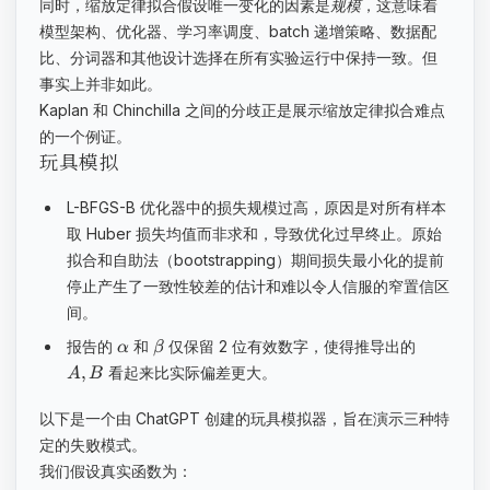
同时，缩放定律拟合假设唯一变化的因素是
规模
，这意味着
模型架构、优化器、学习率调度、batch 递增策略、数据配
比、分词器和其他设计选择在所有实验运行中保持一致。但
事实上并非如此。
Kaplan 和 Chinchilla 之间的分歧正是展示缩放定律拟合难点
的一个例证。
玩具模拟
L-BFGS-B 优化器中的损失规模过高，原因是对所有样本
取 Huber 损失均值而非求和，导致优化过早终止。原始
拟合和自助法（bootstrapping）期间损失最小化的提前
停止产生了一致性较差的估计和难以令人信服的窄置信区
间。
报告的
和
仅保留 2 位有效数字，使得推导出的
α
β
,
看起来比实际偏差更大。
A
B
以下是一个由 ChatGPT 创建的玩具模拟器，旨在演示三种特
定的失败模式。
我们假设真实函数为：