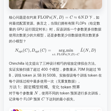
FLOPs
(
,
)
=
≈
6
核心问题是在约束
下，如
N
D
C
N
D
何最优配置资源。换言之，当我们拥有有限 FLOPs（给定数
量的 GPU 运行固定时长）时，应该训练一个参数更多但数据
使用次数更少的大模型，还是参数更少但数据使用次数更多
的小模型？
^
(
)
,
(
)
=
arg,min
(
,
)
N
C
D
C
L
N
D
opt
opt
s.t.
FLOPs
(
,
)
=
N
D
C
Chinchilla 论文提出了三种设计精巧的缩放定律拟合方法。
实证实验扫描了超过 400 个模型，参数量从 70M 到超过 16
B，训练 token 从 5B 到 500B。实验假设每个训练 token 在
每个训练过程中最多使用一次（无重复数据）。
方法 1：固定模型规模，变化 token 预算
对于每个参数量
，使用不同的 token 预算进行多次训练，
N
记录每个 FLOP 预算
下达到的最小损失。
C