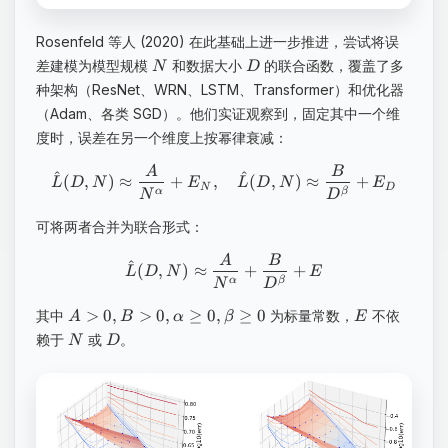
Rosenfeld 等人 (2020) 在此基础上进一步推进，尝试将误
差建模为模型规模
和数据大小
的联合函数，覆盖了多
N
D
种架构（ResNet、WRN、LSTM、Transformer）和优化器
（Adam、各类 SGD）。他们实证观察到，固定其中一个维
度时，误差在另一个维度上按幂律衰减：
A
B
^
^
(
,
)
≈
+
,
(
,
)
≈
+
L
D
N
E
L
D
N
E
N
D
α
β
N
D
可将两者合并为联合形式：
A
B
^
(
,
)
≈
+
+
L
D
N
E
α
β
N
D
>
0
,
>
0
,
≥
0
,
≥
0
其中
为标量常数，
不依
A
B
α
β
E
赖于
或
。
N
D