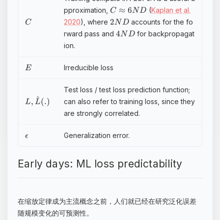
≈
6
pproximation,
(
Kaplan et al.
C
N
D
2
2020
), where
accounts for the fo
C
N
D
4
rward pass and
for backpropagat
N
D
ion.
Irreducible loss
E
Test loss / test loss prediction function;
^
,
(
.
)
can also refer to training loss, since they
L
L
are strongly correlated.
Generalization error.
ϵ
Early days: ML loss predictability
在缩放定律成为主流概念之前，人们就已经在研究泛化误差
随规模变化的可预测性。