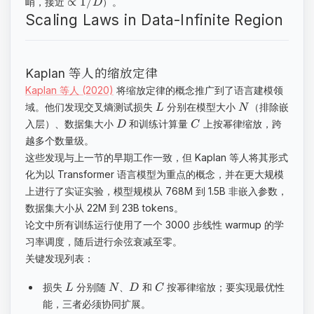
∝
1/
峭，接近
）。
D
Scaling Laws in Data-Infinite Region
Kaplan 等人的缩放定律
Kaplan 等人 (2020)
将缩放定律的概念推广到了语言建模领
域。他们发现交叉熵测试损失
分别在模型大小
（排除嵌
L
N
入层）、数据集大小
和训练计算量
上按幂律缩放，跨
D
C
越多个数量级。
这些发现与上一节的早期工作一致，但 Kaplan 等人将其形式
化为以 Transformer 语言模型为重点的概念，并在更大规模
上进行了实证实验，模型规模从 768M 到 1.5B 非嵌入参数，
数据集大小从 22M 到 23B tokens。
论文中所有训练运行使用了一个 3000 步线性 warmup 的学
习率调度，随后进行余弦衰减至零。
关键发现列表：
损失
分别随
、
和
按幂律缩放；要实现最优性
L
N
D
C
能，三者必须协同扩展。