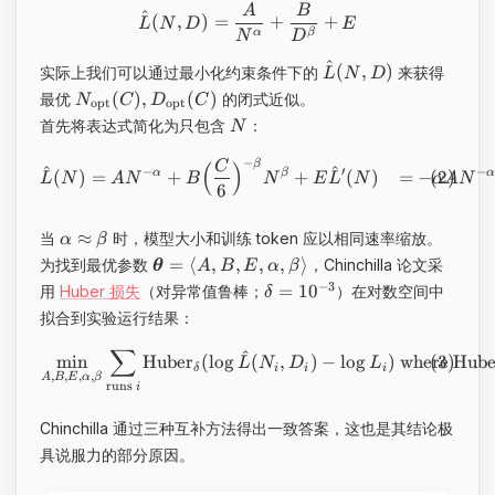
A
B
^
(
,
)
=
+
+
L
N
D
E
α
β
N
D
^
(
,
)
实际上我们可以通过最小化约束条件下的
来获得
L
N
D
(
)
,
(
)
最优
的闭式近似。
N
C
D
C
opt
opt
首先将表达式简化为只包含
：
N
−
C
β
(
)
^
^
−
′
−
(
)
=
+
+
(
)
=
−
α
β
L
N
A
N
B
N
E
L
N
α
A
N
6
≈
当
时，模型大小和训练 token 应以相同速率缩放。
α
β
=
⟨
,
,
,
,
⟩
为找到最优参数
，Chinchilla 论文采
θ
A
B
E
α
β
−
3
=
1
0
用
Huber 损失
（对异常值鲁棒；
）在对数空间中
δ
拟合到实验运行结果：
∑
^
min
Huber
(
lo
g
(
,
)
−
lo
g
)
where
Hube
L
N
D
L
δ
i
i
i
,
,
,
,
A
B
E
α
β
runs
i
Chinchilla 通过三种互补方法得出一致答案，这也是其结论极
具说服力的部分原因。