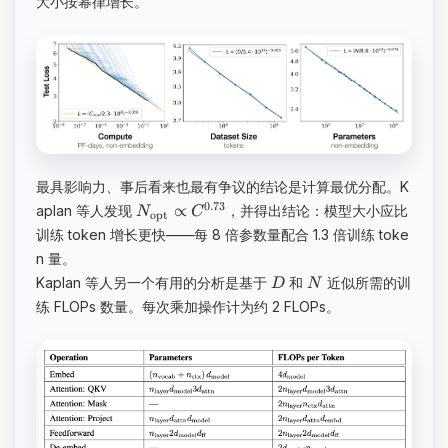
大小按幂律增长。
最具影响力、事后看来也最有争议的结论是计算最优分配。K
0.73
∝
aplan 等人发现
，并得出结论：模型大小应比
N
C
opt
训练 token 增长更快——每 8 倍参数量配合 1.3 倍训练 toke
n 量。
Kaplan 等人另一个有用的分析是基于
和
近似所需的训
D
N
练 FLOPs 数量。每次乘加操作计为约 2 FLOPs。