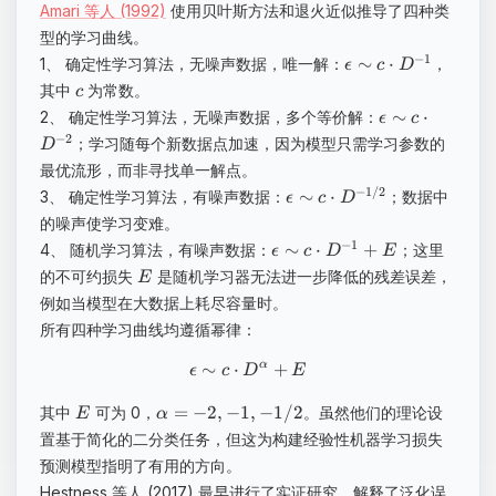
Amari 等人 (1992)
使用贝叶斯方法和退火近似推导了四种类
型的学习曲线。
−
1
∼
⋅
1、 确定性学习算法，无噪声数据，唯一解：
，
ϵ
c
D
其中
为常数。
c
∼
⋅
2、 确定性学习算法，无噪声数据，多个等价解：
ϵ
c
−
2
；学习随每个新数据点加速，因为模型只需学习参数的
D
最优流形，而非寻找单一解点。
−
1/2
∼
⋅
3、 确定性学习算法，有噪声数据：
；数据中
ϵ
c
D
的噪声使学习变难。
−
1
∼
⋅
+
4、 随机学习算法，有噪声数据：
；这里
ϵ
c
D
E
的不可约损失
是随机学习器无法进一步降低的残差误差，
E
例如当模型在大数据上耗尽容量时。
所有四种学习曲线均遵循幂律：
∼
⋅
+
α
ϵ
c
D
E
=
−
2
,
−
1
,
−
1/2
其中
可为 0，
。虽然他们的理论设
E
α
置基于简化的二分类任务，但这为构建经验性机器学习损失
预测模型指明了有用的方向。
Hestness 等人 (2017) 最早进行了实证研究，解释了泛化误