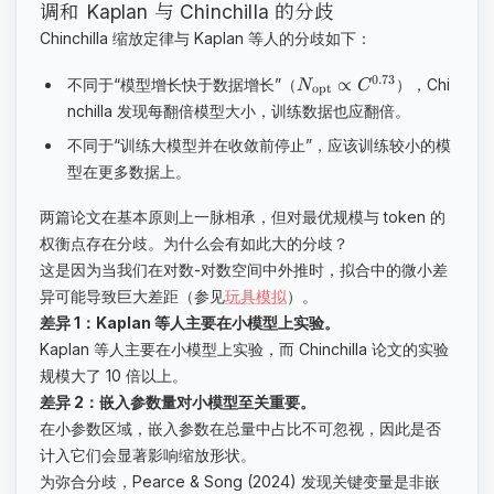
调和 Kaplan 与 Chinchilla 的分歧
Chinchilla 缩放定律与 Kaplan 等人的分歧如下：
0.73
∝
不同于“模型增长快于数据增长”（
），Chi
N
C
opt
nchilla 发现每翻倍模型大小，训练数据也应翻倍。
不同于“训练大模型并在收敛前停止”，应该训练较小的模
型在更多数据上。
两篇论文在基本原则上一脉相承，但对最优规模与 token 的
权衡点存在分歧。为什么会有如此大的分歧？
这是因为当我们在对数-对数空间中外推时，拟合中的微小差
异可能导致巨大差距（参见
玩具模拟
）。
差异 1：Kaplan 等人主要在小模型上实验。
Kaplan 等人主要在小模型上实验，而 Chinchilla 论文的实验
规模大了 10 倍以上。
差异 2：嵌入参数量对小模型至关重要。
在小参数区域，嵌入参数在总量中占比不可忽视，因此是否
计入它们会显著影响缩放形状。
为弥合分歧，Pearce & Song (2024) 发现关键变量是非嵌