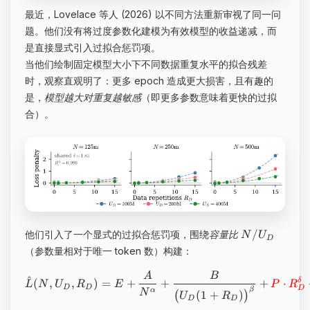
最近，Lovelace 等人 (2026) 以不同方法重新审视了同一问
题。他们没有将过度参数化建模为有效模型的收益递减，而
是直接显式引入过拟合惩罚项。
当他们绘制固定模型大小下不同数据重复水平的拟合残差
时，观察直观明了：更多 epoch 造成更大损害，且有趣的
是，
模型越大对重复越敏感
（即更多参数意味着更快的过拟
合）。
/
他们引入了一个显式的过拟合惩罚项，围绕
容量比
N
U
D
（参数量相对于唯一 token 数）构建：
A
B
^
(
,
,
)
=
+
+
+
⋅
δ
L
N
U
R
E
P
R
D
D
D
β
α
N
(
1
+
)
(
)
U
R
D
D