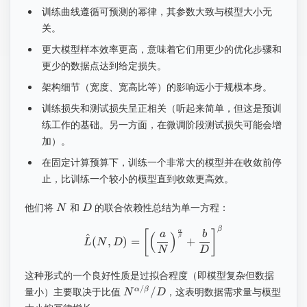
训练曲线遵循可预测的幂律，其参数大致与模型大小无
关。
更大模型样本效率更高，意味着它们用更少的优化步骤和
更少的数据点达到给定损失。
架构细节（宽度、宽高比等）的影响远小于规模本身。
训练损失和测试损失呈正相关（听起来简单，但这是预训
练工作的基础。另一方面，在微调阶段测试损失可能会增
加）。
在固定计算预算下，训练一个非常大的模型并在收敛前停
止，比训练一个较小的模型直到收敛更高效。
他们将
和
的联合依赖性总结为单一方程：
N
D
β
α
[
]
a
b
(
)
^
β
(
,
)
=
+
L
N
D
N
D
这种形式的一个良好性质是过拟合程度（即模型复杂但数据
/
/
α
β
量小）主要取决于比值
，这表明数据需求量与模型
N
D