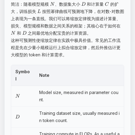
简洁：随着模型规模
、数据集大小
和计算量
的扩
N
D
C
大，训练损失
按照幂律曲线可预测地下降，在对数-对数图
L
上表现为一条直线。我们可以将缩放定律视为描述计算量、
损失、模型规模和数据之间关系的框架；其核心在于如何在
和
之间最优地分配宝贵的计算资源。
N
D
这种可预测性使缩放定律在实践中极具价值。常见的工作流
程是先在少量小规模运行上拟合缩放定律，然后外推估计更
大模型的 token 和计算需求。
Symbo
Note
l
Model size, measured in parameter cou
N
nt.
Training dataset size, usually measured i
D
n token count.
Training compute in FLOPs. As a useful a