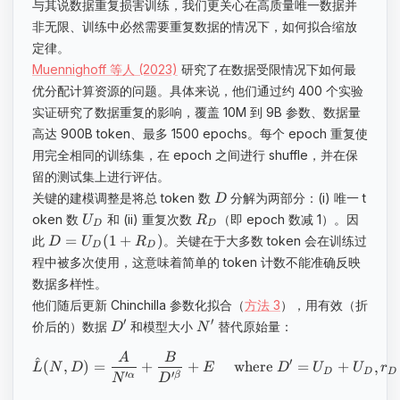
与其说数据重复损害训练，我们更关心在高质量唯一数据并
非无限、训练中必然需要重复数据的情况下，如何拟合缩放
定律。
Muennighoff 等人 (2023)
研究了在数据受限情况下如何最
优分配计算资源的问题。具体来说，他们通过约 400 个实验
实证研究了数据重复的影响，覆盖 10M 到 9B 参数、数据量
高达 900B token、最多 1500 epochs。每个 epoch 重复使
用完全相同的训练集，在 epoch 之间进行 shuffle，并在保
留的测试集上进行评估。
关键的建模调整是将总 token 数
分解为两部分：(i) 唯一 t
D
oken 数
和 (ii) 重复次数
（即 epoch 数减 1）。因
U
R
D
D
=
(
1
+
)
此
。关键在于大多数 token 会在训练过
D
U
R
D
D
程中被多次使用，这意味着简单的 token 计数不能准确反映
数据多样性。
他们随后更新 Chinchilla 参数化拟合（
方法 3
），用有效（折
′
′
价后的）数据
和模型大小
替代原始量：
D
N
A
B
^
′
(
,
)
=
+
+
where
=
+
,
L
N
D
E
D
U
U
r
D
D
D
′
′
α
β
N
D