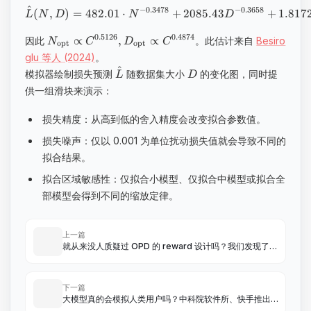
^
−
0.3478
−
0.3658
(
,
)
=
482.01
⋅
+
2085.43
+
1.817
L
N
D
N
D
0.5126
0.4874
∝
,
∝
因此
。此估计来自
Besiro
N
C
D
C
opt
opt
glu 等人 (2024)
。
^
模拟器绘制损失预测
随数据集大小
的变化图，同时提
L
D
供一组滑块来演示：
损失精度：从高到低的舍入精度会改变拟合参数值。
损失噪声：仅以 0.001 为单位扰动损失值就会导致不同的
拟合结果。
拟合区域敏感性：仅拟合小模型、仅拟合中模型或拟合全
部模型会得到不同的缩放定律。
上一篇
就从来没人质疑过 OPD 的 reward 设计吗？我们发现了
log 本身就是问题，也许就不该用！
下一篇
大模型真的会模拟人类用户吗？中科院软件所、快手推出
首个真实世界全链路用户行为模拟基准 OmniBehavior