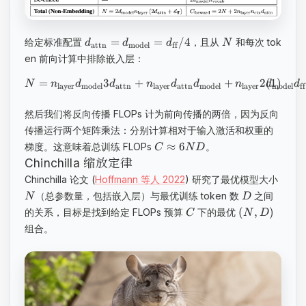
=
=
/4
给定标准配置
，且从
和每次 tok
d
d
d
N
attn
model
ff
en 前向计算中排除嵌入层：
=
3
+
+
2
N
n
d
d
n
d
d
n
d
d
layer
model
attn
layer
attn
model
layer
model
ff
然后我们将反向传播 FLOPs 计为前向传播的两倍，因为反向
传播运行两个矩阵乘法：分别计算相对于输入激活和权重的
≈
6
梯度。这意味着总训练 FLOPs
。
C
N
D
Chinchilla 缩放定律
Chinchilla 论文 (
Hoffmann 等人 2022
) 研究了最优模型大小
（总参数量，包括嵌入层）与最优训练 token 数
之间
N
D
(
,
)
的关系，目标是找到给定 FLOPs 预算
下的最优
C
N
D
组合。