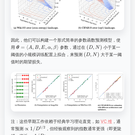
因此，他们可以构建一个形式简单的参数函数预测模型，使
=
⟨
,
,
,
,
⟩
(
,
)
用
参数，通过在
小于某一
θ
A
B
E
α
β
D
N
(
,
)
阈值的小规模训练配置上拟合，来预测
大于某一阈
D
N
值时的期望损失。
注：这些早期工作依赖于经典学习理论直觉，如
VC 维
，通
1/2
∝
1/
常预测
，但经验观察到的指数通常更强（即更陡
D