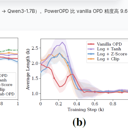
Qwen3-1.7B）。PowerOPD 比 vanilla OPD 精度高 9.6