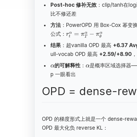
Post-hoc 修补无效
：clip/tanh
比不修还差
方法
：PowerOPD 用 Box-Cox 幂
=
−
α
α
α
公式：
r
π
π
t
T
θ
结果
：超vanilla OPD 最高
+6.37 A
ull-vocab OPD 最高
+2.59/+8.90
，
的可解释性
：
是概率区域选择器——
α
α
p 一眼看出
OPD = dense-rew
OPD 的梯度形式上就是一个 dense-rewar
OPD 最大化负 reverse KL：