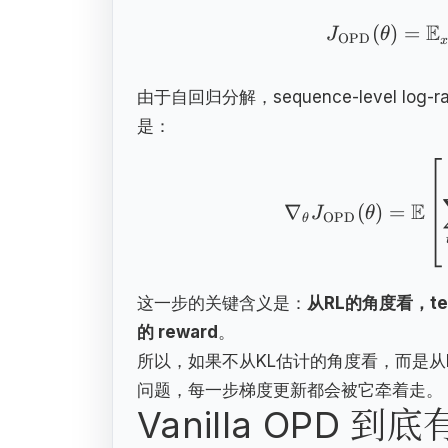
E
(
)
=
J
θ
OPD
x
由于自回归分解，sequence-level log-ratio
是：
E
∇
(
)
=
J
θ
OPD
θ
这一步的关键含义是：
从RL的角度看，teach
的 reward
。
所以，如果不从KL估计的角度看，而是从RL的rew
问题，每一步梯度更新都会被它牵着走。
Vanilla OPD 