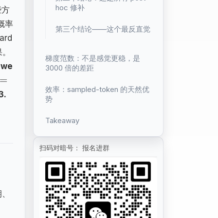
hoc 修补
些方
低概率
第三个结论——这个最反直觉
ard
果。
梯度范数：不是感觉更稳，是
owe
3000 倍的差距
=
效率：sampled-token 的天然优
3.
势
Takeaway
扫码对暗号： 报名进群
期、