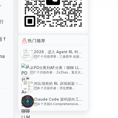
，
行
 f
热门推荐
2026，进入 Agent RL 时
ma
7 个月前
序章：三条哲学 在探讨
代！
技术之前，我们需要先确
立三条基石性的认知：
从PD分离到AF分离！聊聊 LLM
人类的本质：人类在生物
7 个月前
作者： ZxZhao，复旦大学
推理架构演进中的几个关键技术
界的独特性在于高等智
集成电路与系统设计博士
慧，而人与动物的分野，
节点
https://zhuanlan.zhihu.com/p/1988221694591
在于制造与使用工具的能
对比现有的 RL 训练框架！聊
大模型部署技术的演进太快
力。 大模型的定位：
8 个月前
作者：浮生梦晓
聊关于 Agentic RL 训推框架
了，相信有很多朋友两三年
ChatGPT 标志着人类首
https://zhuanlan.zhihu.com/p/1979237927
没有关注这个领域，对相关
的一点看法和思考
次赋予机器高等智慧。大
前段时间调研了一些 RL
的名词已经是一头雾水了。
模型之于现代人类，如同
Claude Code 源码逆向工程
训练框架，目前开源社区
这篇文章以杂谈的形式，和
智慧之于原始人类，不仅
4 个月前
A Comprehensive
与系统性分析！Harness
的 RL 训练框架可以说百
大家聊聊这里的几个关键技
不可或缺，更不可退化。
Textbook on AI Agent
花齐放，老牌的有
Engineering: 基于 Claude
术节
Agent
Infrastructure Design
openlhf、trl、
Code 的完全指南
"The model is the
unsloth、verl。还有今