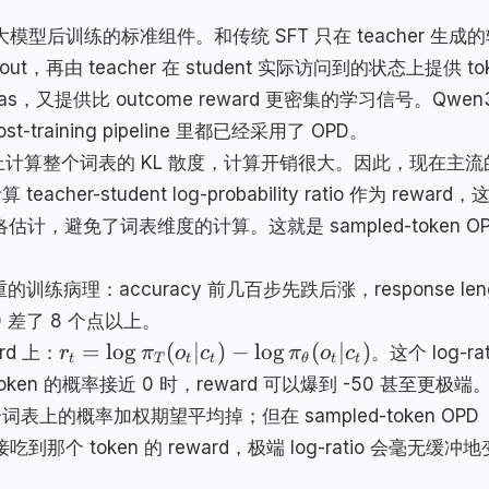
）正在成为大模型后训练的标准组件。和传统 SFT 只在 teacher 生成
lout，再由 teacher 在 student 实际访问到的状态上提供 to
re bias，又提供比 outcome reward 更密集的学习信号。Qwe
st-training pipeline 里都已经采用了 OPD。
位置上计算整个词表的 KL 散度，计算开销很大。因此，现在主流
acher-student log-probability ratio 作为 reward，
洛估计，避免了词表维度的计算。这就是 sampled-token O
的训练病理：accuracy 前几百步先跌后涨，response len
D 差了 8 个点以上。
=
lo
g
(
∣
)
−
lo
g
(
∣
)
rd 上：
。这个 log-rat
r
π
o
c
π
o
c
t
T
t
t
θ
t
t
个 token 的概率接近 0 时，reward 可以爆到 -50 甚至更极端
整个词表上的概率加权期望平均掉；但在 sampled-token OPD
吃到那个 token 的 reward，极端 log-ratio 会毫无缓冲