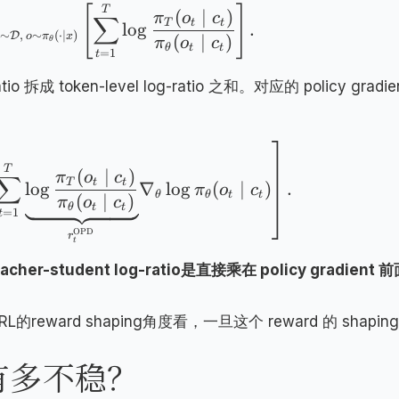
[
]
T
(
∣
)
π
o
c
∑
T
t
t
lo
g
.
∼
,
∼
(
⋅
∣
)
D
o
π
x
(
∣
)
θ
π
o
c
θ
t
t
=
1
t
 拆成 token-level log-ratio 之和。对应的 policy gradie
T
(
∣
)
π
o
c
∑
T
t
t
lo
g
∇
lo
g
(
∣
)
.
π
o
c
θ
θ
t
t
(
∣
)
π
o
c
θ
t
t
=
1
t
OPD
r
t
er-student log-ratio是直接乘在 policy gradient 
ard shaping角度看，一旦这个 reward 的 shaping
到底有多不稳？