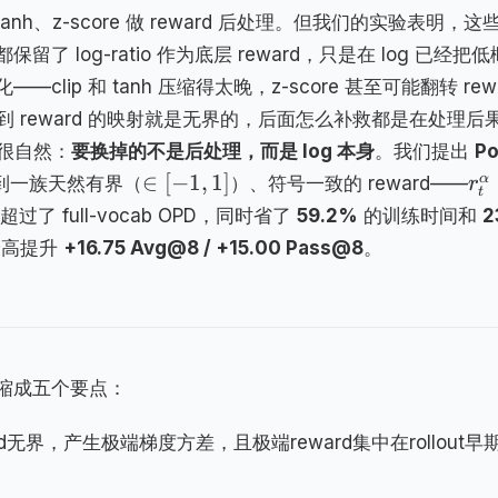
nh、z-score 做 reward 后处理。但我们的实验表明，这
log-ratio 作为底层 reward，只是在 log 已经把
clip 和 tanh 压缩得太晚，z-score 甚至可能翻转 rew
到 reward 的映射就是无界的，后面怎么补救都是在处理后
论很自然：
要换掉的不是后处理，而是 log 本身
。我们提出
P
∈
[
−
1
,
1
]
α
，得到一族天然有界（
）、符号一致的 reward——
r
t
 full-vocab OPD，同时省了
59.2%
的训练时间和
2
上最高提升
+16.75 Avg@8 / +15.00 Pass@8
。
缩成五个要点：
o reward无界，产生极端梯度方差，且极端reward集中在rollout早