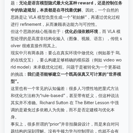
题：
无论是语言模型隐式最大化某种 reward，还是控制任务
中的轨迹规划，本质都是在寻找最优解
。因此，一个自然的
思路是让 VLA 模型负责生成一个“初始解”，再通过优化过程
进行 refinement，从而兼顾表达能力与可控性。
但这个思路的核心瓶颈在于：
优化必须依赖环境
，而 VLA 模
型处理的是高度非结构化输入（图像、视频、语言），传统 s
olver 很难直接作用其上。
现实中只有两条路：要么在真实环境中做优化（例如基于 RL
的在线交互），要么构建足够精确的模拟器（例如 video wo
rld model）来承载优化过程。问题于是被转化为一个更基础
的挑战：
我们是否能够建立一个既高保真又可计算的“世界模
型”。
这里也有一个常见的认知偏差：很多人习惯性地把显式方法
和优化方法称为“rule-based”，甚至带有贬义，但这种说法
其实并不准确。Richard Sutton 在 The Bitter Lesson 中强
调的是避免过多依赖人为先验，而不是否定建模与优化本
身。
事实上，很多所谓的“prior”并非拍脑袋设计，而是来自对问
题结构的深刻理解。没有牛顿力学与控制理论，也就不会有