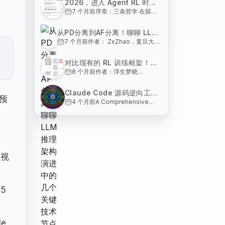
2026，进入 Agent RL 时
7 个月前
序章：三条哲学 在探讨
代！
技术之前，我们需要先确
立三条基石性的认知：
从PD分离到AF分离！聊聊 LLM
人类的本质：人类在生物
7 个月前
作者： ZxZhao，复旦大学
推理架构演进中的几个关键技术
界的独特性在于高等智
集成电路与系统设计博士
慧，而人与动物的分野，
节点
https://zhuanlan.zhihu.com/p/1988221694591
在于制造与使用工具的能
对比现有的 RL 训练框架！聊
大模型部署技术的演进太快
力。 大模型的定位：
8 个月前
作者：浮生梦晓
聊关于 Agentic RL 训推框架
了，相信有很多朋友两三年
ChatGPT 标志着人类首
https://zhuanlan.zhihu.com/p/1979237927
没有关注这个领域，对相关
的一点看法和思考
次赋予机器高等智慧。大
前段时间调研了一些 RL
的名词已经是一头雾水了。
模型之于现代人类，如同
Claude Code 源码逆向工程
训练框架，目前开源社区
这篇文章以杂谈的形式，和
我预
智慧之于原始人类，不仅
4 个月前
A Comprehensive
与系统性分析！Harness
的 RL 训练框架可以说百
大家聊聊这里的几个关键技
不可或缺，更不可退化。
Textbook on AI Agent
花齐放，老牌的有
Engineering: 基于 Claude
术节
Agent
Infrastructure Design
openlhf、trl、
Code 的完全指南
"The model is the
unsloth、verl。还有今
agent. The code is the
年新开源的 slime、
；
harness. Build great
AReaL、R
harnesses. The agent
短视
will do
5
e