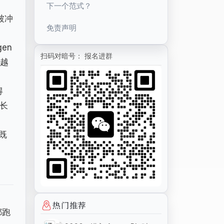
下一个范式？
被冲
免责声明
en
扫码对暗号： 报名进群
养越
得
得长
是既
热门推荐
都跑