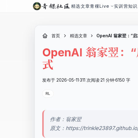
青稞社区
精选文章
青稞Live
实训营
知识
首页
精选文章
OpenAI 翁家翌：
OpenAI 翁家翌
式
发布于 2026-05-11
·
311 次阅读
·
21 分钟
·
6150 字
RL
作者：翁家翌
原文：https://trinkle23897.github.io