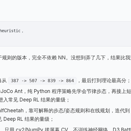
ristic，

一个基于规则的版本，完全不依赖 NN。没想到弄了几下，结果比
策略从
，最后打到理论最高分
387 -> 507 -> 839 -> 864
Co Ant，纯 Python 程序策略先学会节律步态，再接上
入常见 Deep RL 结果的量级；
alfCheetah，靠可解释的步态/姿态规则和在线规划，迭代到 
Deep RL 结果的量级；
用 cv2/NumPy 搓屏幕 CV、不训练神经网络，D3 Battl