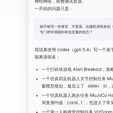
神经网络，很费测试资源。
一开始的问题只是：
能不能写一些便宜、可复现、比随机强很多的 heu
我试着使用 codex（gpt-5.4）写
期离谱很多：
一个打砖块游戏 Atari Breakout，
一个仿真四足机器人关节控制任务 MuJo
窗模型规划，最后上了
分，进
6000+
一个仿真机器人跑步任务 MuJoCo H
局复测均值
，也进入了常见 
11836.7
一个第一人称视觉控制任务 VizDoom，只