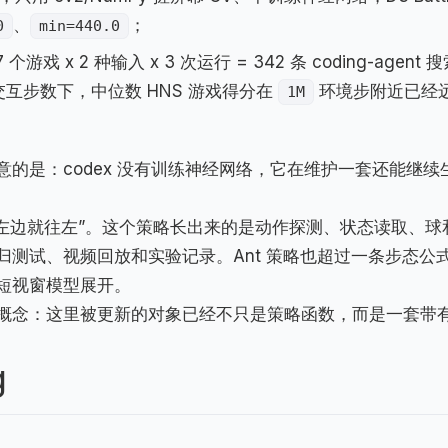
、
；
0
min=440.0
个游戏 x 2 种输入 x 3 次运行 = 342 条 coding-agent 
互步数下，中位数 HNS 游戏得分在
环境步附近已经
1M
的是：codex 没有训练神经网络，它在维护一套还能继续
“球在左边就往左”。这个策略长出来的是动作探测、状态读取、球
测试、视频回放和实验记录。Ant 策略也超过一条步态公
短视窗模型展开。
概念：这里被更新的对象已经不只是策略函数，而是一套带
g