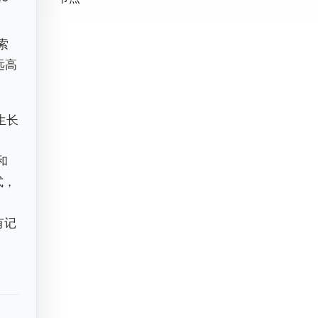
搜索
远高
生长
和
式，
有记