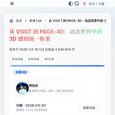
登录 / 注册
首页
青稞Talk
从 VGGT 到 PAGE-4D：动态世界中的 3D 
从 VGGT 到 PAGE-4D：动态世界中的
3D 感知统一框架
发布于 2026-03-19
·
134 次阅读
·
3 分钟
·
909 字
具身智能
空间智能
4D生成
直播回放
周恺辰
麻省理工学院（MIT）博士后研究员
日期：2026-03-20
观看回放
星期五 02:00 (北京时间)