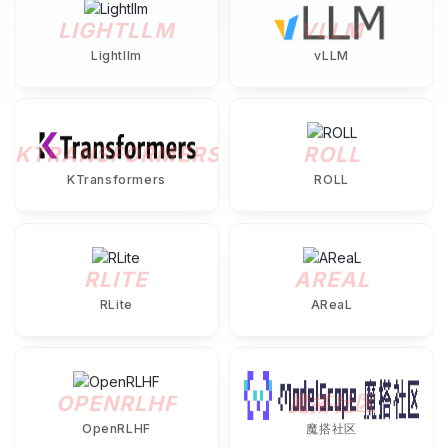
LIGHTLLM
VLLM
Lightllm
vLLM
KTRANSFORMERS
ROLL
KTransformers
ROLL
RLITE
AREAL
RLite
AReaL
OPENRLHF
魔搭社区
OpenRLHF
魔搭社区