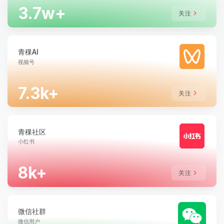
3.7w+
关注
青稞AI
视频号
7.3k+
关注
青稞社区
小红书
8k+
关注
微信社群
微信用户