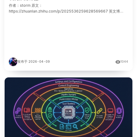
作者：storm 原文：
https://zhuanlan.zhihu.com/p/2025536259628569667 英文博
客:http://yuqianfu.notion.site/revisiting-opd 论文链
接:https://huggingface.co/papers/2603.2
发布于 2026-04-09
1044