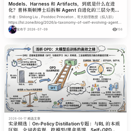
Models、Harness 和 Artifacts，到底是什么在进
化？普林斯顿博士后拆解 Agent 自进化的三层分类体
系
作者：Shilong Liu，Postdoc Princeton，哥大助理教授（拟入职）
https://lsl.zone/blog/2026/a-taxonomy-of-self-evolving-agents/
自进化 Agent（Self-evolving agents）正变得越来越流行。 H
发布于 2026-07-09
156
2026-06-17
·
精选文章
实录精选｜On-Policy Distillation专题：与RL 的本质
区别、全词表监督、跨模型/黑盒蒸馏、Self-OPD...