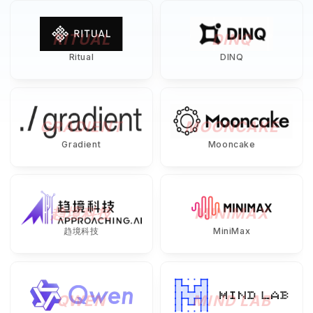
RITUAL
DINQ
Ritual
DINQ
GRADIENT
MOONCAKE
Gradient
Mooncake
趋境科技
MINIMAX
趋境科技
MiniMax
QWEN
MIND LAB