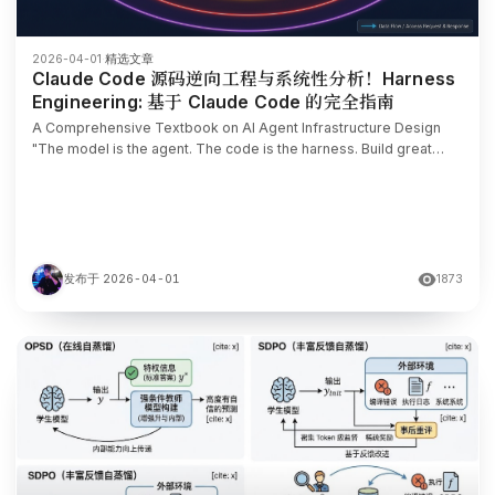
2026-04-01
·
精选文章
Claude Code 源码逆向工程与系统性分析！Harness
Engineering: 基于 Claude Code 的完全指南
A Comprehensive Textbook on AI Agent Infrastructure Design
"The model is the agent. The code is the harness. Build great
harnesses. The agent will do
发布于 2026-04-01
1873