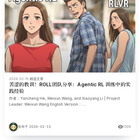
2026-02-15
·
精选文章
苦涩的教训！ROLL团队分享：Agentic RL 训练中的实
践经验
作者：Yancheng He, Weixun Wang, and Xiaoyang Li | Project
Leader: Weixun Wang English Version：
https://www.notion.so/The-Bitter-Lesson-Behind-Building-Age
发布于 2026-02-15
1306