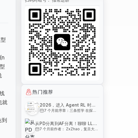
模型
n
模型
说
热门推荐
度线
也就
2026，进入 Agent RL 时
7 个月前
序章：三条哲学 在探讨
代！
技术之前，我们需要先确
达到
立三条基石性的认知：
从PD分离到AF分离！聊聊 LLM
人类的本质：人类在生物
7 个月前
作者： ZxZhao，复旦大学
推理架构演进中的几个关键技术
界的独特性在于高等智
集成电路与系统设计博士
慧，而人与动物的分野，
节点