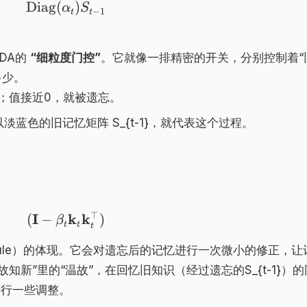
Diag
(
)
α
S
−
1
t
t
DA的
“细粒度门控”
。它就像一排精密的开关，分别控制着“
多少。
；值接近0，就被遗忘。
蓝色的旧记忆矩阵 S_{t-1}，就代表这个过程。
⊤
I
k
k
(
−
)
β
t
t
t
a Rule）的体现。它会对遗忘后的记忆进行一次微小的修正，让
新”里的“温故”，在回忆旧知识（经过遗忘的S_{t-1}）的
）进行一些调整。