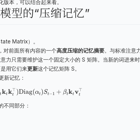
化版本，可以结合起来看。
 模型的“压缩记忆”
te Matrix）。
时，对前面所有内容的一个
高度压缩的记忆摘要
。与标准注意
性注意力只需要维护这一个固定大小的 S 矩阵。当新的词进来
而是用它们来
更新
这个记忆矩阵 S。
何更新记忆：
⊤
⊤
k
k
k
v
)
Diag
(
)
+
α
S
β
−
1
t
t
t
t
t
t
t
t
的不同部分：