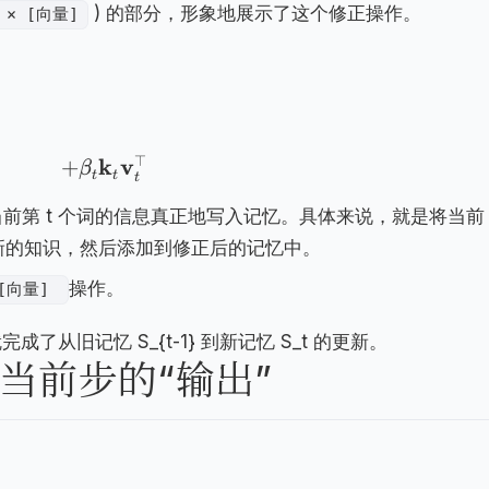
) 的部分，形象地展示了这个修正操作。
 × [向量]
⊤
k
v
+
β
t
t
t
当前第 t 个词的信息真正地写入记忆。具体来说，就是将当前
，形成新的知识，然后添加到修正后的记忆中。
操作。
 [向量]
了从旧记忆 S_{t-1} 到新记忆 S_t 的更新。
 当前步的“输出”