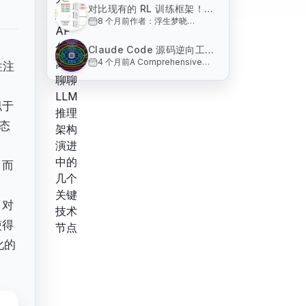
https://zhuanlan.zhihu.com/p/1988221694591
在于制造与使用工具的能
对比现有的 RL 训练框架！聊
大模型部署技术的演进太快
力。 大模型的定位：
8 个月前
作者：浮生梦晓
聊关于 Agentic RL 训推框架
了，相信有很多朋友两三年
ChatGPT 标志着人类首
https://zhuanlan.zhihu.com/p/1979237927
没有关注这个领域，对相关
的一点看法和思考
次赋予机器高等智慧。大
前段时间调研了一些 RL
的名词已经是一头雾水了。
模型之于现代人类，如同
Claude Code 源码逆向工程
训练框架，目前开源社区
这篇文章以杂谈的形式，和
智慧之于原始人类，不仅
4 个月前
A Comprehensive
与系统性分析！Harness
的 RL 训练框架可以说百
性注
大家聊聊这里的几个关键技
不可或缺，更不可退化。
Textbook on AI Agent
花齐放，老牌的有
Engineering: 基于 Claude
术节
Agent
Infrastructure Design
openlhf、trl、
Code 的完全指南
"The model is the
unsloth、verl。还有今
似于
agent. The code is the
年新开源的 slime、
harness. Build great
AReaL、R
态
harnesses. The agent
will do
。而
，对
使得
化的