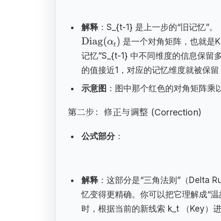
解释
：S_{t-1} 是上一步的“旧记忆”。
Diag
(
)
是一个对角矩阵，也就是K
α
t
记忆”S_{t-1} 中不同维度的信息保留
的值接近1，对应的记忆维度就被保留
示意图
：图中那个红色的对角矩阵乘以淡
第二步：修正与调整 (Correction)
公式部分
：
解释
：这部分是“三角法则”（Delt
忆变得更精确。你可以把它理解成“温故知
时，根据当前的新线索 k_t （Key