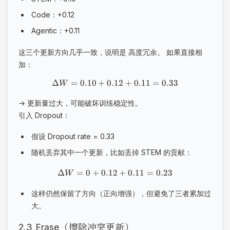
Code：+0.12
Agentic：+0.11
这三个更新方向几乎一致，说明是 高度冗余。 如果直接相
加：
Δ
=
0.10
+
0.12
+
0.11
=
0.33
W
→ 更新量过大，可能破坏训练稳定性。
引入 Dropout：
假设 Dropout rate = 0.33
随机丢弃其中一个更新，比如丢掉 STEM 的贡献：
Δ
=
0
+
0.12
+
0.11
=
0.23
W
这样仍然保留了方向（正向增强），但避免了三者累加过
大。
2.3 Erase（擦除冲突更新）