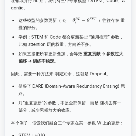
在领域并行 RL 后，我们有三个专家模型：STEM、Code、A
gentic。
=
−
R
L
SFT
这些模型的参数更新（
）往往存在 重
τ
θ
θ
i
i
叠的部分。
举例：STEM 和 Code 都会更新某些 “通用推理” 参数，
比如 attention 层的权重，方向差不多。
如果直接把所有更新叠加，会导致
重复贡献 → 参数过大
偏移 → 训练不稳定
。
因此，需要一种方法来 削减冗余，这就是 Dropout。
借鉴了 DARE (Domain-Aware Redundancy Erasing) 思
路。
对“重复更新”的参数，不是全部保留，而是 随机丢弃一
部分，减少累积放大的效应。
举个例子，假设我们融合三个专家在某一参数 W 上的更新：
STEM：+0.10