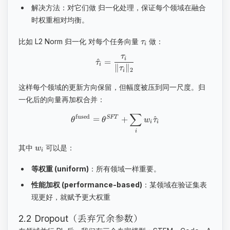
解决方法：对它们做 归一化处理，保证每个领域在融合
时权重相对均衡。
比如 L2 Norm 归一化 对每个任务向量
做：
τ
i
τ
i
^
=
τ
i
∥
∥
τ
2
i
这样每个领域的更新方向保留，但幅度被压到同一尺度。归
一化后的向量再加权合并：
∑
fused
=
+
^
SFT
θ
θ
w
τ
i
i
i
其中
可以是：
w
i
等权重 (uniform)
：所有领域一样重要。
性能加权 (performance-based)
：某领域在验证集表
现更好，就赋予更大权重
2.2 Dropout（丢弃冗余参数）