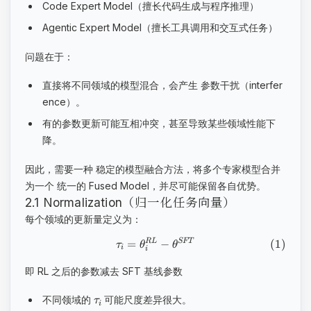
Code Expert Model（擅长代码生成与程序推理）
Agentic Expert Model（擅长工具调用和交互式任务）
问题在于：
直接将不同领域的模型混合，会产生 参数干扰（interfer
ence）。
有的参数更新可能互相冲突，甚至导致某些领域性能下
降。
因此，需要一种 稳定的模型融合方法，将多个专家模型合并
为一个 统一的 Fused Model，并尽可能保留各自优势。
2.1 Normalization（归一化任务向量）
每个领域的更新量定义为：
(
1
)
=
−
R
L
SFT
τ
θ
θ
i
i
即 RL 之后的参数减去 SFT 基线参数
不同领域的
可能尺度差异很大。
τ
i