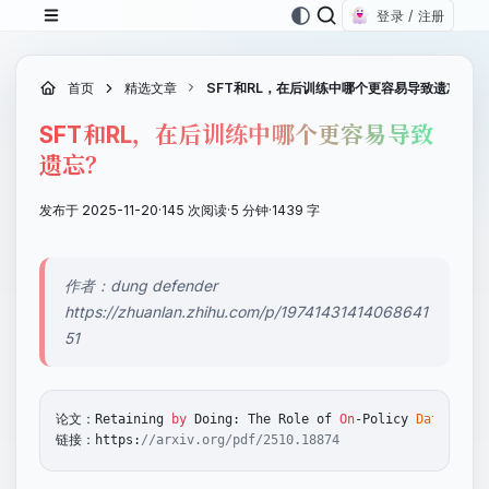
登录 / 注册
首页
精选文章
SFT和RL，在后训练中哪个更容易导致遗忘？
SFT和RL，在后训练中哪个更容易导致
遗忘？
发布于 2025-11-20
·
145 次阅读
·
5 分钟
·
1439 字
作者：dung defender
https://zhuanlan.zhihu.com/p/19741431414068641
51
论文：Retaining 
by
 Doing: The Role of 
On
-Policy
Data
in
 M
链接：https:
//arxiv.org/pdf/2510.18874