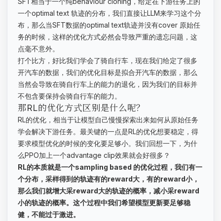
SFT相当于一个纯behaviour cloning，给定在下游任务上的
一个optimal text 轨迹的分布，我们直接让LLM来学习这个分
布，那么当SFT数据的optimal text轨迹并没有cover 原始任
务的时候，这样的优化方式必然会导致严重的遗忘问题，这
点毫不意外。
打个比方，好比我们学会了骑自行车，现在我们给定了很多
开汽车的数据，我们的优化目标是拟合开汽车的数据，那么
当然会导致在骑自行车上的能力的退化，因为我们的目标并
不包含要保持会骑自行车的能力。
那RL的优化方式区别是什么呢？
RL的优化，相当于让模型自己慢慢探索出来如何从原始任务
学会解决下游任务。最关键的一点是RL的优化想要稳定，得
要求模型优化的时候的变化要足够小。我们回想一下，为什
么PPO加上一个advantage clip效果就会好很多？
RL的本质就是一个sampling based 的优化过程，我们有一
个分布，采样得到的轨迹有的reward大，有的reward小，
那么我们就增大采reward大的轨迹的概率，减小采reward
小的轨迹的概率。这个过程中我们希望模型更新要足够稳
健，不能过于激进。