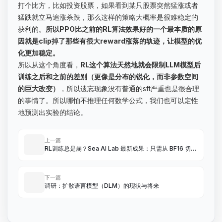
打个比方，比如投资股票，如果看到某只股票突然猛涨或者
猛跌就立马追涨杀跌，那么这样的策略大概率是很难稳定的
获利的。
所以PPO比之前的RL算法效果好的一个最本质的原
因就是clip掉了那些有很大reward涨落的轨迹，让模型的优
化更加稳定。
所以从这个角度看，
RL这个算法天然地就会限制LLM模型后
训练之后和之前的差别（更像是分布的锐化，而非参数空间
的巨大改变）
，所以遗忘现象没有普通的sft严重也是很合理
的事情了。所以哪怕不推理任何数学公式，我们也可以定性
地预测出实验的结论。
上一篇
RL训练总是崩？Sea AI Lab 最新成果：只需从 BF16 切换
到 FP16 就行
下一篇
调研：扩散语言模型（DLM）的现状与将来