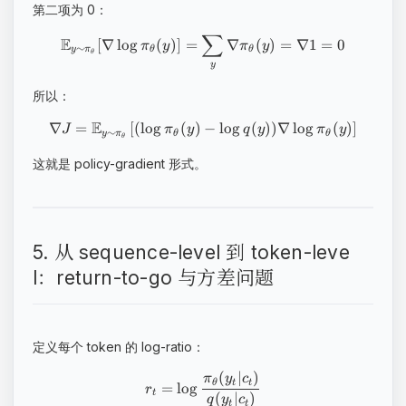
第二项为 0：
∑
E
[
∇
lo
g
(
)]
=
∇
(
)
=
∇1
=
0
π
y
π
y
∼
y
π
θ
θ
θ
y
所以：
E
∇
=
[
(
lo
g
(
)
−
lo
g
(
))
∇
lo
g
(
)
]
J
π
y
q
y
π
y
∼
y
π
θ
θ
θ
这就是 policy-gradient 形式。
5. 从 sequence-level 到 token-leve
l：return-to-go 与方差问题
定义每个 token 的 log-ratio：
(
∣
)
π
y
c
θ
t
t
=
lo
g
r
t
(
∣
)
q
y
c
t
t