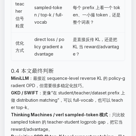
teac
sampled-toke
每个 prefix 上看一个 tok
her
n / top-k / full-
en、一小撮 token，还是
信号
vocab
整个词表？
粒度
direct loss / po
是直接反传 KL，还是把
优化
licy gradient a
KL 当 reward/advantag
方式
dvantage
e？
0.4 本文最终判断
MiniLLM
：最接近 sequence-level reverse KL 的 policy-g
radient OPD，但需要很多稳定化技巧。
GKD / SWIFT
：更像“在 student/teacher/dataset prefix 上
做 distribution matching”，可以 full-vocab，也可以 teach
er top-k。
Thinking Machines / verl sampled-token 模式
：只比较
sampled token 的 teacher-student logprob gap，把它当
reward/advantage。