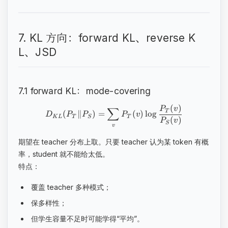
7. KL 方向：forward KL、reverse K
L、JSD
7.1 forward KL：mode-covering
(
)
P
v
∑
T
(
∥
)
=
(
)
lo
g
D
P
P
P
v
K
L
T
S
T
(
)
P
v
S
v
期望在 teacher 分布上取。只要 teacher 认为某 token 有概
率，student 就不能给太低。
特点：
覆盖 teacher 多种模式；
保多样性；
但学生容量不足时可能学得“平均”。