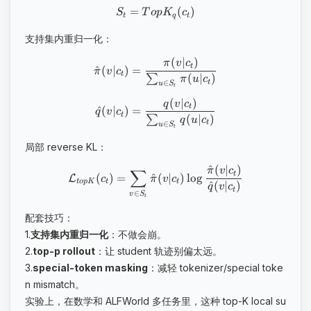
=
(
)
S
T
o
p
K
c
t
q
t
支持集内重归一化：
(
∣
)
π
v
c
t
^
(
∣
)
=
π
v
c
t
(
∣
)
∑
π
u
c
∈
t
u
S
t
(
∣
)
q
v
c
t
^
(
∣
)
=
q
v
c
t
(
∣
)
∑
q
u
c
∈
t
u
S
t
局部 reverse KL：
^
(
∣
)
π
v
c
∑
t
(
)
=
^
(
∣
)
lo
g
L
c
π
v
c
t
o
p
K
t
t
^
(
∣
)
q
v
c
t
∈
v
S
t
配套技巧：
1.
支持集内重归一化
：不做会崩。
2.
top-p rollout
：让 student 轨迹别偏太远。
3.
special-token masking
：减轻 tokenizer/special toke
n mismatch。
实验上，在数学和 ALFWorld 多任务里，这种 top-K local su