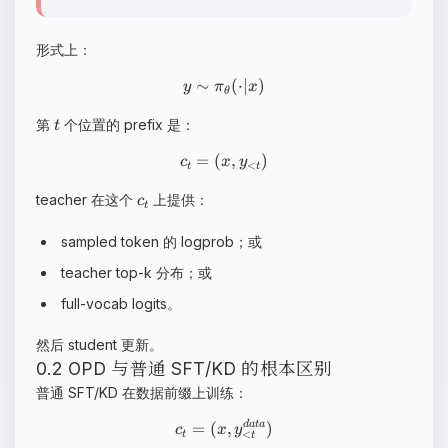
形式上：
∼
(
⋅
∣
)
y
π
x
θ
第
个位置的 prefix 是：
t
=
(
,
)
c
x
y
<
t
t
teacher 在这个
上提供：
c
t
sampled token 的 logprob；或
teacher top-k 分布；或
full-vocab logits。
然后 student 更新。
0.2 OPD 与普通 SFT/KD 的根本区别
普通 SFT/KD 在数据前缀上训练：
=
(
,
)
d
a
t
a
c
x
y
<
t
t