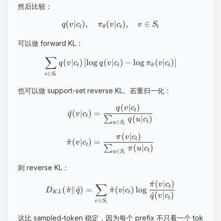
然后比较：
(
∣
)
,
(
∣
)
,
∈
q
v
c
π
v
c
v
S
t
θ
t
t
可以做 forward KL：
∑
(
∣
)
[
lo
g
(
∣
)
−
lo
g
(
∣
)
]
q
v
c
q
v
c
π
v
c
t
t
θ
t
∈
v
S
t
也可以做 support-set reverse KL。若重归一化：
(
∣
)
q
v
c
t
^
(
∣
)
=
q
v
c
t
(
∣
)
∑
q
u
c
∈
t
u
S
t
(
∣
)
π
v
c
t
^
(
∣
)
=
π
v
c
t
(
∣
)
∑
π
u
c
∈
t
u
S
t
则 reverse KL：
^
(
∣
)
π
v
c
∑
t
(
^
∥
^
)
=
^
(
∣
)
lo
g
D
π
q
π
v
c
K
L
t
^
(
∣
)
q
v
c
t
∈
v
S
t
这比 sampled-token 稳定，因为每个 prefix 不只看一个 tok