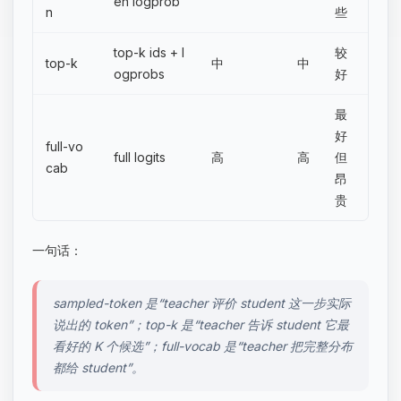
en logprob
n
些
top-k ids + l
较
top-k
中
中
ogprobs
好
最
好
full-vo
full logits
高
高
但
cab
昂
贵
一句话：
sampled-token 是“teacher 评价 student 这一步实际
说出的 token”；top-k 是“teacher 告诉 student 它最
看好的 K 个候选”；full-vocab 是“teacher 把完整分布
都给 student”。