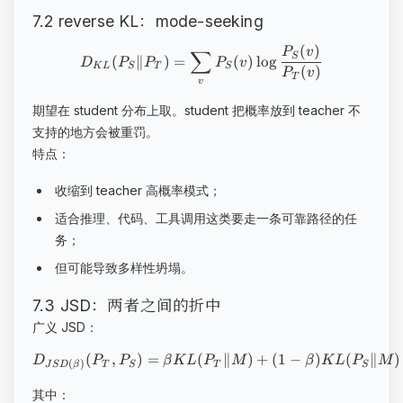
7.2 reverse KL：mode-seeking
(
)
P
v
∑
S
(
∥
)
=
(
)
lo
g
D
P
P
P
v
K
L
S
T
S
(
)
P
v
T
v
期望在 student 分布上取。student 把概率放到 teacher 不
支持的地方会被重罚。
特点：
收缩到 teacher 高概率模式；
适合推理、代码、工具调用这类要走一条可靠路径的任
务；
但可能导致多样性坍塌。
7.3 JSD：两者之间的折中
广义 JSD：
(
,
)
=
(
∥
)
+
(
1
−
)
(
∥
)
D
P
P
β
K
L
P
M
β
K
L
P
M
(
)
T
S
T
S
J
S
D
β
其中：