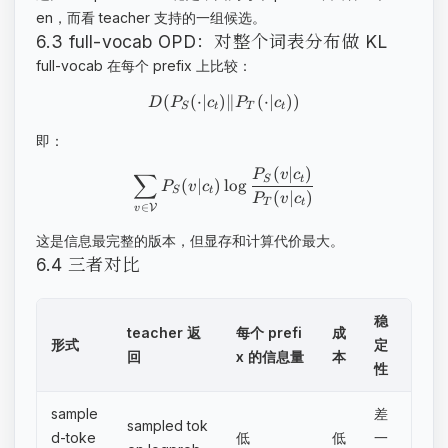
en，而看 teacher 支持的一组候选。
6.3 full-vocab OPD：对整个词表分布做 KL
full-vocab 在每个 prefix 上比较：
(
(
⋅
∣
)
∥
(
⋅
∣
))
D
P
c
P
c
S
t
T
t
即：
(
∣
)
P
v
c
∑
S
t
(
∣
)
lo
g
P
v
c
S
t
(
∣
)
P
v
c
T
t
∈
V
v
这是信息最完整的版本，但显存和计算代价最大。
6.4 三者对比
稳
teacher 返
每个 prefi
成
形式
定
回
x 的信息量
本
性
sample
差
sampled tok
d-toke
低
低
一