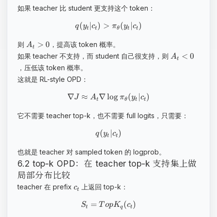
如果 teacher 比 student 更支持这个 token：
(
∣
)
>
(
∣
)
q
y
c
π
y
c
t
t
θ
t
t
>
0
则
，提高该 token 概率。
A
t
<
0
如果 teacher 不支持，而 student 自己很支持，则
A
t
，压低该 token 概率。
这就是 RL-style OPD：
∇
≈
∇
lo
g
(
∣
)
J
A
π
y
c
t
θ
t
t
它不需要 teacher top-k，也不需要 full logits，只需要：
(
∣
)
q
y
c
t
t
也就是 teacher 对 sampled token 的 logprob。
6.2 top-k OPD：在 teacher top-k 支持集上做
局部分布比较
teacher 在 prefix
上返回 top-k：
c
t
=
(
)
S
T
o
p
K
c
t
q
t