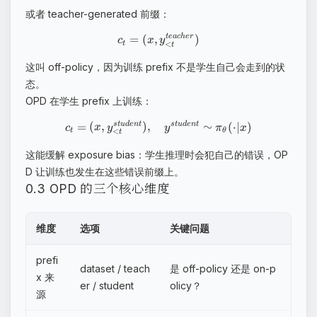
或者 teacher-generated 前缀：
=
(
,
)
t
e
a
c
h
er
c
x
y
<
t
t
这叫 off-policy，因为训练 prefix 不是学生自己会走到的状
态。
OPD 在学生 prefix 上训练：
=
(
,
)
,
∼
(
⋅
∣
)
s
t
u
d
e
n
t
s
t
u
d
e
n
t
c
x
y
y
π
x
<
t
θ
t
这能缓解 exposure bias：学生推理时会犯自己的错误，OP
D 让训练也发生在这些错误前缀上。
0.3 OPD 的三个核心维度
维度
选项
关键问题
prefi
dataset / teach
是 off-policy 还是 on-p
x 来
er / student
olicy？
源