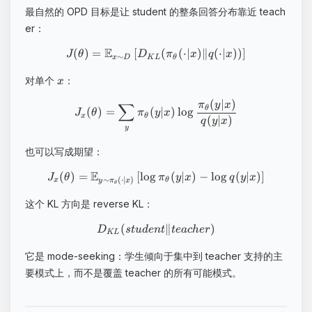
最自然的 OPD 目标是让 student 的整条回答分布靠近 teach
er：
E
(
)
=
[
(
(
⋅
∣
)
∥
(
⋅
∣
))
]
J
θ
D
π
x
q
x
∼
x
D
K
L
θ
对单个
：
x
(
∣
)
π
y
x
∑
θ
(
)
=
(
∣
)
lo
g
J
θ
π
y
x
x
θ
(
∣
)
q
y
x
y
也可以写成期望：
E
(
)
=
[
lo
g
(
∣
)
−
lo
g
(
∣
)
]
J
θ
π
y
x
q
y
x
∼
(
⋅
∣
)
x
θ
y
π
x
θ
这个 KL 方向是 reverse KL：
(
∥
)
D
s
t
u
d
e
n
t
t
e
a
c
h
er
K
L
它是 mode-seeking：学生倾向于集中到 teacher 支持的主
要模式上，而不是覆盖 teacher 的所有可能模式。