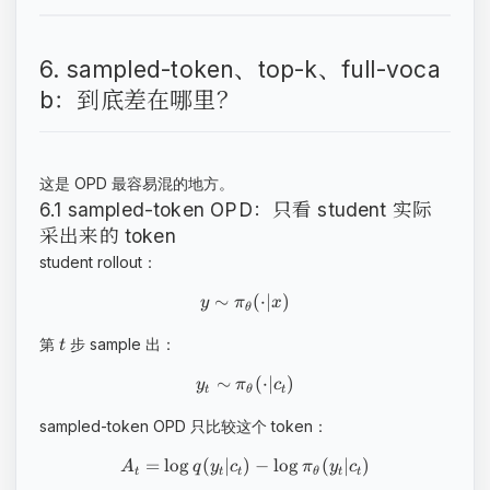
6. sampled-token、top-k、full-voca
b：到底差在哪里？
这是 OPD 最容易混的地方。
6.1 sampled-token OPD：只看 student 实际
采出来的 token
student rollout：
∼
(
⋅
∣
)
y
π
x
θ
第
步 sample 出：
t
∼
(
⋅
∣
)
y
π
c
t
θ
t
sampled-token OPD 只比较这个 token：
=
lo
g
(
∣
)
−
lo
g
(
∣
)
A
q
y
c
π
y
c
t
t
t
θ
t
t