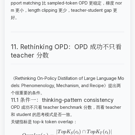
pport matching 比 sampled-token OPD 更稳定，梯度 nor
m 更小，length clipping 更少，teacher-student gap 更
好。
11. Rethinking OPD：OPD 成功不只看
teacher 分数
《Rethinking On-Policy Distillation of Large Language Mo
dels: Phenomenology, Mechanism, and Recipe》提出两
个很重要的条件。
11.1 条件一：thinking-pattern consistency
OPD 成功不只看 teacher benchmark 分数，而看 teacher
和 student 的思考模式是否一致。
关键指标是 top-k token overlap：
∣
(
)
∩
(
)
∣
T
o
p
K
c
T
o
p
K
c
S
t
T
t