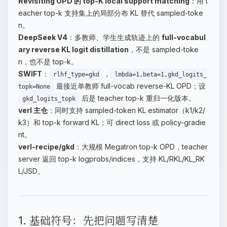
Revisiting OPD 的 top-K local support matching
：用 t
eacher top-k 支持集上的局部分布 KL 替代 sampled-toke
n。
DeepSeek V4
：多教师、学生生成轨迹上的
full-vocabul
ary reverse KL logit distillation
，不是 sampled-toke
n，也不是 top-k。
SWIFT
：
，
rlhf_type=gkd
lmbda=1,beta=1,gkd_logits_
最接近单教师 full-vocab reverse-KL OPD；设
topk=None
后是 teacher top-k 重归一化版本。
gkd_logits_topk
verl 主仓
：同时支持 sampled-token KL estimator（k1/k2/
k3）和 top-k forward KL；可 direct loss 或 policy-gradie
nt。
verl-recipe/gkd
：大规模 Megatron top-k OPD，teacher
server 返回 top-k logprobs/indices，支持 KL/RKL/KL_RK
L/JSD。
1. 基础符号：先把问题写清楚