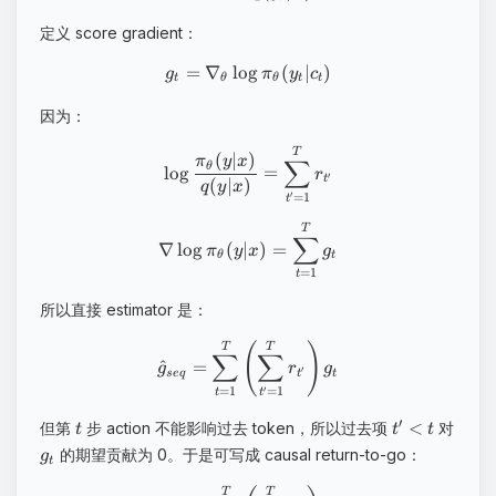
定义 score gradient：
=
∇
lo
g
(
∣
)
g
π
y
c
t
θ
θ
t
t
因为：
T
(
∣
)
π
y
x
∑
θ
lo
g
=
r
′
t
(
∣
)
q
y
x
′
=
1
t
T
∑
∇
lo
g
(
∣
)
=
π
y
x
g
θ
t
=
1
t
所以直接 estimator 是：
(
)
T
T
∑
∑
^
=
g
r
g
′
se
q
t
t
=
1
′
=
1
t
t
′
<
但第
步 action 不能影响过去 token，所以过去项
对
t
t
t
的期望贡献为 0。于是可写成 causal return-to-go：
g
t
T
T