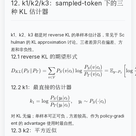
12. k1/k2/k3：sampled-token 下的三
种 KL 估计器
k1、k2、k3 都是对 reverse KL 的单样本估计器，常见于 Sc
hulman 的 KL approximation 讨论。三者差异只在偏差、方
差和非负性。
12.1 reverse KL 的期望形式
(
∣
)
[
P
v
c
∑
E
S
t
(
∥
)
=
(
∣
)
lo
g
=
lo
g
D
P
P
P
v
c
∼
K
L
S
T
S
t
y
P
(
∣
)
S
P
v
c
T
t
∈
V
v
12.2 k1：最直接的估计器
(
∣
)
P
y
c
S
t
t
=
lo
g
,
∼
(
⋅
∣
)
k
y
P
c
1
t
S
t
(
∣
)
P
y
c
T
t
t
对 KL 无偏；单样本可正可负，方差较高。作为 policy-gradi
ent 的 advantage 使用时最自然。
12.3 k2：平方近似