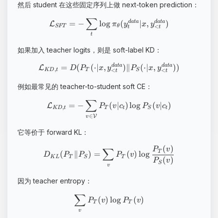
然后 student 在这些固定序列上做 next-token prediction：
∑
=
−
lo
g
(
∣
,
)
d
a
t
a
d
a
t
a
L
π
y
x
y
<
SFT
θ
t
t
t
如果加入 teacher logits，则是 soft-label KD：
=
(
(
⋅
∣
,
)
∥
(
⋅
∣
,
))
d
a
t
a
d
a
t
a
L
D
P
x
y
P
x
y
,
<
<
KD
t
T
S
t
t
例如最常见的 teacher-to-student soft CE：
∑
=
−
(
∣
)
lo
g
(
∣
)
L
P
v
c
P
v
c
,
KD
t
T
t
S
t
∈
V
v
它等价于 forward KL：
(
)
P
v
∑
T
(
∥
)
=
(
)
lo
g
D
P
P
P
v
K
L
T
S
T
(
)
P
v
S
v
因为 teacher entropy：
∑
(
)
lo
g
(
)
P
v
P
v
T
T
v