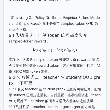
《Revisiting On-Policy Distillation: Empirical Failure Mode
s and Simple Fixes》集中分析了 sampled-token OPD 为
什么会不稳。
9.1 失败模式一：单 token 信号高度失衡
sampled-token reward：
lo
g
(
∣
)
−
lo
g
(
∣
)
q
y
c
π
y
c
t
t
t
t
实践中，大多数 sampled token 可能都是负 reward。训练
会过度依赖少数正 reward token，容易被填充词、标点、犹
豫词这类局部 token 带偏。
9.2 失败模式二：teacher 在 student OOD pre
fix 上不可靠
OPD 假设 teacher 在 student prefix 上能给可靠信号。但如
果 student 已经走进重复、自我重置、错误推理轨迹，teach
er 对局部下一个 token 的概率未必代表整条轨迹的质量。
长序列越往后，teacher-student logprob gap 的方差越