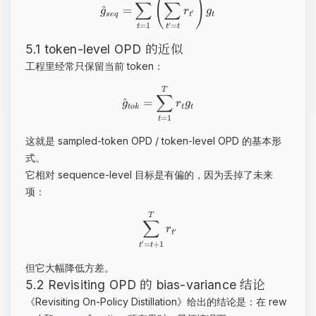
(
)
∑
∑
^
=
g
r
g
′
se
q
t
t
=
1
′
=
t
t
t
5.1 token-level OPD 的近似
工程里经常只保留当前 token：
T
∑
^
=
g
r
g
t
o
k
t
t
=
1
t
这就是 sampled-token OPD / token-level OPD 的基本形
式。
它相对 sequence-level 目标是有偏的，因为丢掉了未来
项：
T
∑
r
′
t
′
=
+
1
t
t
但它大幅降低方差。
5.2 Revisiting OPD 的 bias-variance 结论
《Revisiting On-Policy Distillation》给出的结论是：在 rew