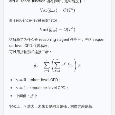
ard 和 score-function 项有界时，最坏情况下：
2
Var
(
^
)
=
(
)
g
O
T
t
o
k
而 sequence-level estimator：
4
Var
(
^
)
=
(
)
g
O
T
se
q
这解释了为什么长 reasoning / agent 任务里，严格 sequen
ce-level OPD 很容易炸。
可以用折扣形式连接二者：
(
)
T
T
∑
∑
′
−
^
=
t
t
g
γ
r
g
′
γ
t
t
=
1
′
=
t
t
t
=
0
：token-level OPD；
γ
=
1
：sequence-level OPD；
γ
中间值：折中。
实验上，
越大，未来奖励耦合越强，梯度方差越高。
γ