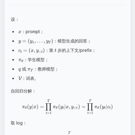
设：
：prompt；
x
=
(
,
…
,
)
：模型生成的回答；
y
y
y
1
T
=
(
,
)
：第
步的上下文/prefix；
c
x
y
t
<
t
t
：学生模型；
π
θ
或
：教师模型；
q
π
T
：词表。
V
自回归分解：
T
T
∏
∏
(
∣
)
=
(
∣
,
)
=
(
∣
)
π
y
x
π
y
x
y
π
y
c
<
θ
θ
t
t
θ
t
t
=
1
=
1
t
t
取 log：
T