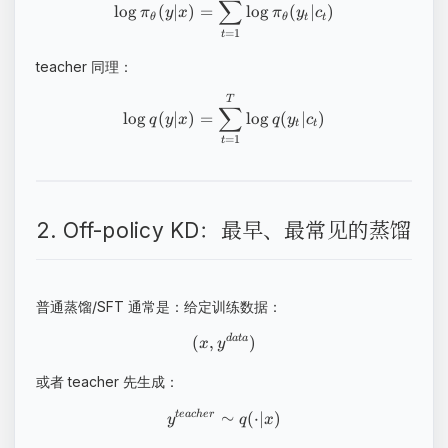
∑
lo
g
(
∣
)
=
lo
g
(
∣
)
π
y
x
π
y
c
θ
θ
t
t
=
1
t
teacher 同理：
T
∑
lo
g
(
∣
)
=
lo
g
(
∣
)
q
y
x
q
y
c
t
t
=
1
t
2. Off-policy KD：最早、最常见的蒸馏
普通蒸馏/SFT 通常是：给定训练数据：
(
,
)
d
a
t
a
x
y
或者 teacher 先生成：
∼
(
⋅
∣
)
t
e
a
c
h
er
y
q
x