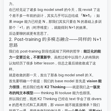
力。
在已经见证了诸多 big model smell 的今天，我 revisit 了这
个差不多一年前的设计，其实几乎可以总结成
「N+1」
：如
果 image 能力已经是 N，那我们其实只要在 N 的基础上多训
那个「+1」的（时序维度），就能得到 N+1 的效果。
后边要聊的就更有意思了。
2. Post-training 的多模态融合——同样的 N+1
思路
我们在 post-training 阶段也延续了同样的哲学：
能泛化的能
力一定要泛化，不要重新学
。虽然过程中以我个人的有限的
认知经历了很多 bitter lesson，但总之最后就收敛成了这
样。
就是收敛的那一天，发出了那条 big model smell 的 X。
首先要明确一个前提：我们的 base model 首先是
vision 能
力很强
，然后我们也有
K2 Thinking
——就是我们
上一版发
布的纯文本模型
—— thinking 和 tooluse 能力也很强。
所以我们想，既然 K2 Thinking 已经在 text 学会了很 divers
e 的思考方式和工具调用，那 vision 能不能直接继承？我们
鼓捣了一通，最终收敛到的做法是：用一个
极小的，没有visi