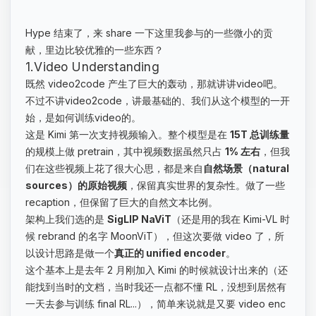
Hype 结束了，来 share 一下这里我参与的一些微小的贡
献，里边比较优雅的一些东西？
1.Video Understanding
既然 video2code 产生了巨大的轰动，那就讲讲video吧。
不过不讲video2code，讲最基础的、我们从这个模型的一开
始，是如何训练video的。
这是 Kimi 第一次支持视频输入。整个模型是在
15T 总训练量
的规模上做 pretrain，其中视频数据虽然只占
1% 左右
，但我
们在这些视频上花了很大心思，都是来自
自然场景（natural
sources）的原始视频
，保留真实世界的复杂性。做了一些
recaption，但保留了巨大的自然文本比例。
架构上我们选的是
SigLIP NaViT
（还是用的我在 Kimi-VL 时
候 rebrand 的名字 MoonViT），但这次要做 video 了，所
以设计思路是做一个
真正的 unified encoder
。
这个基本上是去年 2 月刚加入 Kimi 的时候就设计出来的（还
能找到当时的文档，当时我还一点都不懂 RL，没想到居然有
一天去参与训练 final RL...），简单来说就是又要 video enc