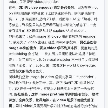
oder，又不能要 video encoder。
首先，
3D 的 video encoder 肯定是必要的
。因为有些 moti
on 和很细微的时序变化（比如快速的手势、瞬间的表情转
换、），如果前面只是抽 2D 帧，后面靠 LLM 去「脑补」时
序信息，到模型里其实已经看不清这些细微的动态了。一定
要有原生的 3D 建模能力才能 capture 这些 motion。
但问题来了：如果 image 和 video 用两套独立的 encode
r，或者为了 video 去强行改造 image 的架构，
要么会伤害 i
mage 本身的能力，要么 video 学不到真东西
。更麻烦的是
embedding 会打架——比如图片里明明能认出这是「特朗
普」，到了视频里，因为 visual encoder 不一样了，模型可
能就「变傻」了，认不出来，或者这种 world knowledge、
位置相关的能力会丢失。
所以我们坚持 image 和 video 必须共享同一个 encoder，
最优雅的那种：参数完全共享。反正 NaViT 2D 也是 NaVi
T，3D 也是一样拍平，实现上大概基本上只改了一丢丢代
码...
好处就是，这样 image pretrain 学到的所有知识（物体
识别、空间关系、世界知识）在 video 场景下都能完整保
留
，同时 video 只需要额外学习时序和动态这部分独特的能