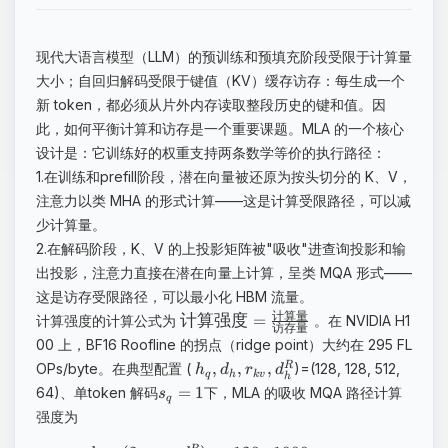
现代大语言模型（LLM）的预训练和预填充阶段受限于计算量
大小；自回归解码受限于键值（KV）缓存访存：每生成一个
新 token，都必须从片外内存读取整段历史的键和值。因
此，如何平衡计算和访存是一个重要课题。MLA 的一个核心
设计是：它训练好的权重支持两条数学等价的执行路径：
1.在训练和prefill阶段，潜在向量被还原为按头切分的 K、V，
注意力以类 MHA 的形式计算——这是计算受限路径，可以减
少计算量。
2.在解码阶段，K、V 的上投影矩阵被"吸收"进查询投影和输
出投影，注意力直接在潜在向量上计算，呈类 MQA 形式——
这是访存受限路径，可以最小化 HBM 流量。
计算量
计算强度
=
计算强度的计算公式为
。在 NVIDIA H1
访存量
00 上，BF16 Roofline 的拐点（ridge point）大约在 295 FL
,
,
,
R
OPs/byte。在典型配置 (
)=(128, 128, 512,
h
d
r
d
q
h
k
v
h
=
1
64)、单token 解码
下，MLA 的吸收 MQA 路径计算
s
q
强度为