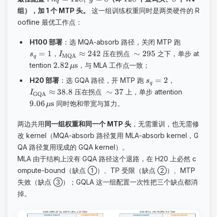
q
组），加 1 个 MTP 头。
这一组训练权重同时是两类硬件的 R
oofline 最优工作点：
H100 部署
：选 MQA-absorb 路径，关闭 MTP 跑
=
1
≈
242
∼
295
，
压在拐点
之下，单步 at
s
I
MQA
q
​2.82
s
tention
，与 MLA 工作点一致；
μ
=
2
H20 部署
：选 GQA 路径，开 MTP 跑
，
s
q
≈
38.8
∼
37
压在拐点
上，单步 attention
I
GQA
​9.06
s
同时饱和带宽与算力。
μ
两边共用
同一组权重和同一个 MTP 头
，无需重训，也无需修
改 kernel（MQA-absorb 路径复用 MLA-absorb kernel，G
QA 路径复用现成的 GQA kernel）。
MLA 由于结构上没有 GQA 路径这个退路，在 H20 上必然 c
ompute-bound（缺点 ①）、TP 受限（缺点 ②）、MTP
失效（缺点 ③）；GQLA 这一组配置一次性把三个缺点都消
掉。