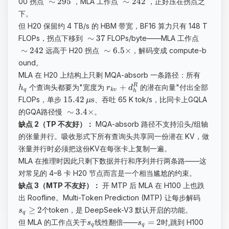
∼
295
∼
242
00 拐点
，MLA 工作点
，正好压在拐点之
下。
但 H20 保留约 4 TB/s 的 HBM 带宽，BF16 算力只有 148 T
∼
37
FLOPs，拐点下移到
FLOPs/byte——MLA 工作点
∼
242
∼
6.5
×
远高于 H20 拐点
，解码变成 compute-b
ound。
MLA 在 H20 上结构上只剩 MQA-absorb 一条路径：所有
+
R
个查询头都要为"宽度为
的潜在向量"付出全部
h
r
d
q
k
v
h
​15.42
s
FLOPs，单步
、吞吐 65 K tok/s，比同卡上GQLA
μ
∼
3.4
×
的GQA路径慢
。
缺点 2（TP 不友好）：
MQA-absorb 路径不支持沿头/组轴
的张量并行。吸收形式下所有查询头共享同一份潜在 KV，做
张量并行时必须把这份KV在每张卡上复制一遍。
MLA 在推理时因此只剩下数据并行和序列并行两条路——这
对常见的 4–8 卡 H20 节点而言是一个相当尴尬的约束。
缺点 3（MTP 不友好）：
开 MTP 后 MLA 在 H100 上也跌
出 Roofline。Multi-Token Prediction (MTP) 让每步解码
≥
2
个token，是 DeepSeek-V3 默认开启的功能。
s
q
=
2
但 MLA 的工作点关于
线性翻倍——
时,跳到 H100
s
s
q
q