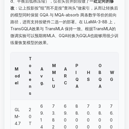
d、平衡后低秩压缩），仅在头合并阶段做了
一处定向的修
改
：让上投影按”组”而不是按”查询头”做索引，从而让转换后
的模型同时保留 GQA 与 MQA-absorb 两条数学等价的前向
路径，进而支持按硬件二选一的部署。在 LLaMA-3-8B 上，
TransGQLA效果与 TransMLA 保持一致。根据TransMLA的
微调实验可以预期将MLA、GQA转换为GQLA也能够用很少训
练量恢复模型的效果。
T
o
M
P
O
M
A
A
k
M
I
H
B
W
od
v
R
e
L
Q
S
Q
G
el
g.
C
n
U
A
A
s
6
7
6
8
7
3
7
GL
2
9.
3.
9.
8.
0.
8.
6.
M-
0
1
8
0
0
0
0
0
4.7
T
4
2
0
0
0
0
0