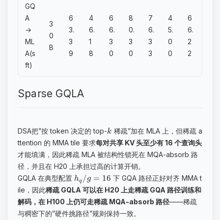
GQ
A
6
4
6
8
7
4
6
3
→
3.
6.
6.
0.
6.
5.
6.
0
ML
3
1
3
3
3
0
2
B
A(s
9
8
0
0
3
0
2
ft)
Sparse GQLA
DSA把”按 token 决定的 top-
稀疏”加在 MLA 上，但稀疏 a
k
ttention 的 MMA tile 要求
每对共享 KV 头至少有 16 个查询头
才能填满，因此稀疏 MLA 被结构性锁死在 MQA-absorb 路
径，并且在 H20 上承担过高的计算开销。
/
=
16
GQLA 在典型配置
下 GQA 路径正好对齐 MMA t
h
g
q
ile，因此
稀疏 GQLA 可以在 H20 上走稀疏 GQA 路径训练和
解码，在 H100 上仍可走稀疏 MQA-absorb 路径
——稀疏
与稠密下的”硬件挑路径”规则保持一致。