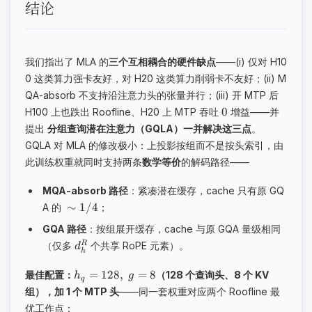
结论
我们指出了 MLA 的
三个互相耦合的硬件缺点
——(i) 仅对 H10
0 这类算力强卡友好，对 H20 这类算力削弱卡不友好；(ii) M
QA-absorb 不支持沿注意力头的张量并行；(iii) 开 MTP 后
​0
H100 上也跌出 Roofline、H20 上 MTP 吞吐
增益——并
提出
分组查询潜在注意力（GQLA）一并解决这三点
。
GQLA 对 MLA 的修改极小：上投影按组而不是按头索引，由
此训练权重就同时支持两条
数学等价
的解码路径——
MQA-absorb 路径
：紧凑潜在缓存，cache 只有原 GQ
∼
1/4
A 的
；
GQA 路径
：按组展开缓存，cache 与原 GQA 量级相同
R
（仅多
个共享 RoPE 元素）。
d
h
=
128
,
=
8
最佳配置：
（128 个查询头、8 个 KV
h
g
q
组），加 1 个 MTP 头
——同一套权重对应两个 Roofline 最
优工作点：