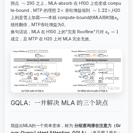
∼
295
拐点
之上，MLA-absorb 在 H100 上也变成 compu
​2
×
∼
1.22
×
te-bound，MTP 的理想
吞吐增益缩到
,H20
上则是雪上加霜——本就 compute-bound的MLA用时随
s
q
线性翻倍，MTP吞吐增益为0。
=
1
换句话说，MLA 在 H100 上的"完美 Roofline"只对
s
q
成立，且 MTP 在 H20 上对 MLA 完全无效。
GQLA：一并解决 MLA 的三个缺点
我提出MLA的一个简单变体，称为
分组查询潜在注意力（Gr
oup-Query Latent Attention, GQLA）
（参见图 1 最右；