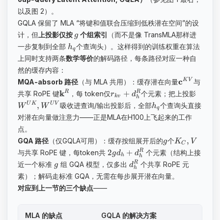
以及图 2）。
GQLA 保留了 MLA “将键和值联合压缩到低秩潜在空间”的设
计，但
上投影仅按
个组索引
（而不是像 TransMLA那样进
g
一步复制到全部
个查询头）。这样得到的训练权重在算法
h
q
上同时支持两条
数学等价
的解码路径，每条路径对应一种自
然的缓存内容：
c
K
V
MQA-absorb 路径
（与 MLA 共用）：缓存潜在向量
与
k
+
R
R
共享 RoPE 键
，每 token仅
个元素；把上投影
r
d
k
v
h
,
U
K
U
V
吸收进查询/输出投影后，全部
个查询头直接
W
W
h
q
对潜在向量做注意力——正是MLA在H100上飞起来的工作
点。
,
GQA 路径
（仅GQLA可用）：缓存按组展开后的
个
g
K
V
C
​2
+
R
与共享 RoPE 键，每token共
个元素（结构上接
g
d
d
h
h
R
近一个标准
组 GQA 模型，仅多出
个共享 RoPE 元
g
d
h
素）；解码走标准 GQA，无需在每步展开潜在向量。
对应到上一节的三个缺点
——
MLA 的缺点
GQLA 的解决方案