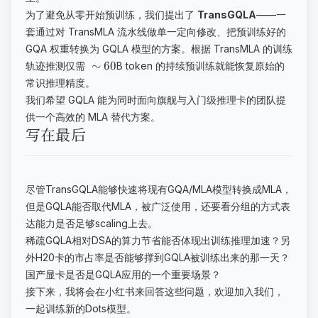
为了避免从零开始预训练，我们提出了
TransGQLA
——一
套通过对 TransMLA 流水线做单一定向修改、把预训练好的
GQA 权重转换为 GQLA 模型的方案。根据 TransMLA 的训练
∼
60
轨迹推测仅需
B token 的持续预训练就能恢复原始的
常识推理精度。
我们希望 GQLA 能为同时面向旗舰与入门级推理卡的团队提
供一个高效的 MLA 替代方案。
写在最后
尽管TransGQLA能够快速将现有GQA/MLA模型转换成MLA，
但是GQLA能否取代MLA，被广泛使用，还要看分组的方式表
达能力是否足够scaling上去。
稀疏GQLA相对DSA的算力节省能否体现出训练推理加速？另
外H20卡的市占率是否能够撑到GQLA被训练出来的那一天？
国产显卡是否是GQLA应用的一个重要场景？
接下来，我将会在小红书来回答这些问题，欢迎加入我们，
一起训练新的Dots模型。