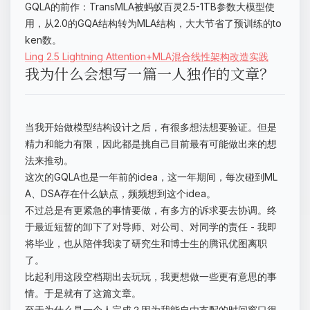
GQLA的前作：TransMLA被蚂蚁百灵2.5-1TB参数大模型使
用，从2.0的GQA结构转为MLA结构，大大节省了预训练的to
ken数。
Ling 2.5 Lightning Attention+MLA混合线性架构改造实践
我为什么会想写一篇一人独作的文章？
当我开始做模型结构设计之后，有很多想法想要验证。但是
精力和能力有限，因此都是挑自己目前最有可能做出来的想
法来推动。
这次的GQLA也是一年前的idea，这一年期间，每次碰到ML
A、DSA存在什么缺点，频频想到这个idea。
不过总是有更紧急的事情要做，有多方的诉求要去协调。终
于最近短暂的卸下了对导师、对公司、对同学的责任 - 我即
将毕业，也从陪伴我读了研究生和博士生的腾讯优图离职
了。
比起利用这段空档期出去玩玩，我更想做一些更有意思的事
情。于是就有了这篇文章。
至于为什么是一个人完成？因为我能自由支配的时间窗口很