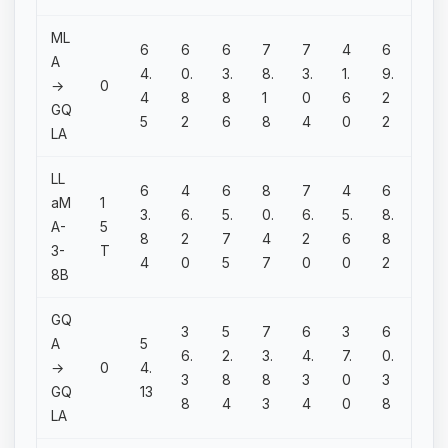
ML
6
6
6
7
7
4
6
A
4.
0.
3.
8.
3.
1.
9.
→
0
4
8
8
1
0
6
2
GQ
5
2
6
8
4
0
2
LA
LL
6
4
6
8
7
4
6
aM
1
3.
6.
5.
0.
6.
5.
8.
A-
5
8
2
7
4
2
6
8
3-
T
4
0
5
7
0
0
2
8B
GQ
3
5
7
6
3
6
A
5
6.
2.
3.
4.
7.
0.
→
0
4.
3
8
8
3
0
3
GQ
13
8
4
3
4
0
8
LA