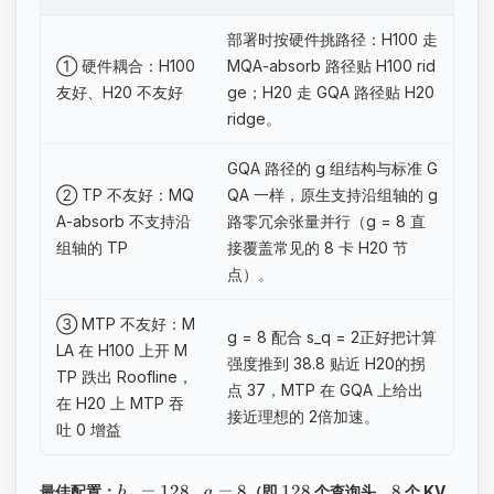
部署时按硬件挑路径：H100 走
① 硬件耦合：H100
MQA-absorb 路径贴 H100 rid
友好、H20 不友好
ge；H20 走 GQA 路径贴 H20
ridge。
GQA 路径的 g 组结构与标准 G
② TP 不友好：MQ
QA 一样，原生支持沿组轴的 g
A-absorb 不支持沿
路零冗余张量并行（g = 8 直
组轴的 TP
接覆盖常见的 8 卡 H20 节
点）。
③ MTP 不友好：M
g = 8 配合 s_q = 2正好把计算
LA 在 H100 上开 M
强度推到 38.8 贴近 H20的拐
TP 跌出 Roofline，
点 37，MTP 在 GQA 上给出
在 H20 上 MTP 吞
接近理想的 2倍加速。
吐 0 增益
=
128
,
=
8
​128
​8
最佳配置：
（即
个查询头、
个 KV
h
g