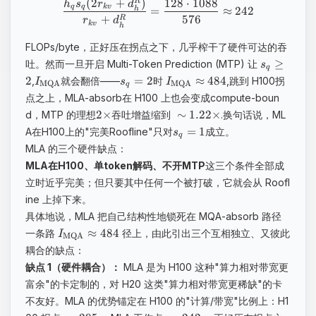
(
2
+
)
128
⋅
1088
R
h
s
r
d
q
q
k
v
=
≈
242
h
576
+
R
r
d
k
v
h
FLOPs/byte，正好压在拐点之下，几乎榨干了硬件可达的吞
≥
吐。然而一旦开启 Multi-Token Prediction (MTP) 让
s
q
2
=
2
≈
484
,
就会翻倍——
时
,跳到 H100拐
I
s
I
MQA
MQA
q
点之上，MLA-absorb在 H100 上也会变成compute-boun
​2
×
∼
1.22
×
d，MTP 的理想
吞吐增益缩到
.换句话说，ML
=
1
A在H100上的"完美Roofline"只对
成立。
s
q
MLA 的三个硬件缺点：
MLA在H100、单token解码、不开MTP
这三个条件全部成
立时近乎完美；但只要其中任何一个被打破，它就会从 Roofl
ine 上掉下来。
具体地说，MLA 把自己结构性地锁死在 MQA-absorb 路径
≈
484
一条路
径上，由此引出三个互相独立、又彼此
I
MQA
耦合的缺点：
缺点 1（硬件耦合）：
MLA 是为 H100 这种"算力相对带宽更
富余"的卡定制的，对 H20 这类"算力相对带宽更稀缺"的卡
不友好。MLA 的优势锚定在 H100 的"计算/带宽"比例上：H1