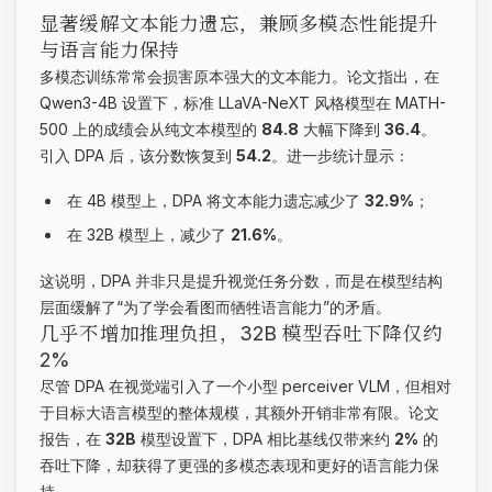
显著缓解文本能力遗忘，兼顾多模态性能提升
与语言能力保持
多模态训练常常会损害原本强大的文本能力。论文指出，在
Qwen3-4B 设置下，标准 LLaVA-NeXT 风格模型在 MATH-
500 上的成绩会从纯文本模型的
84.8
大幅下降到
36.4
。
引入 DPA 后，该分数恢复到
54.2
。进一步统计显示：
在 4B 模型上，DPA 将文本能力遗忘减少了
32.9%
；
在 32B 模型上，减少了
21.6%
。
这说明，DPA 并非只是提升视觉任务分数，而是在模型结构
层面缓解了“为了学会看图而牺牲语言能力”的矛盾。
几乎不增加推理负担，32B 模型吞吐下降仅约
2%
尽管 DPA 在视觉端引入了一个小型 perceiver VLM，但相对
于目标大语言模型的整体规模，其额外开销非常有限。论文
报告，在
32B
模型设置下，DPA 相比基线仅带来约
2%
的
吞吐下降，却获得了更强的多模态表现和更好的语言能力保
持。