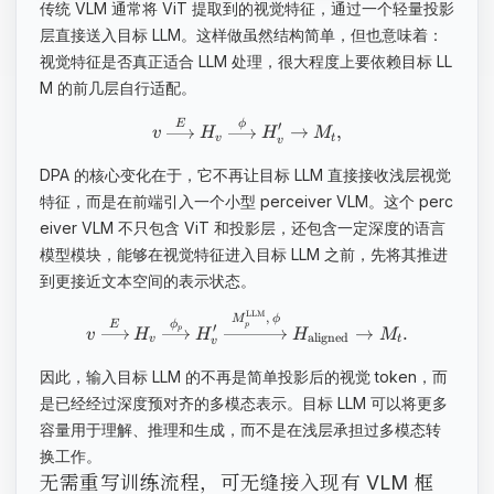
传统 VLM 通常将 ViT 提取到的视觉特征，通过一个轻量投影
层直接送入目标 LLM。这样做虽然结构简单，但也意味着：
视觉特征是否真正适合 LLM 处理，很大程度上要依赖目标 LL
M 的前几层自行适配。
E
ϕ
′
→
,
v
H
H
M
v
t
v
DPA 的核心变化在于，它不再让目标 LLM 直接接收浅层视觉
特征，而是在前端引入一个小型 perceiver VLM。这个 perc
eiver VLM 不只包含 ViT 和投影层，还包含一定深度的语言
模型模块，能够在视觉特征进入目标 LLM 之前，先将其推进
到更接近文本空间的表示状态。
LLM
,
M
ϕ
E
ϕ
p
′
→
.
p
v
H
H
H
M
aligned
v
t
v
因此，输入目标 LLM 的不再是简单投影后的视觉 token，而
是已经经过深度预对齐的多模态表示。目标 LLM 可以将更多
容量用于理解、推理和生成，而不是在浅层承担过多模态转
换工作。
无需重写训练流程，可无缝接入现有 VLM 框