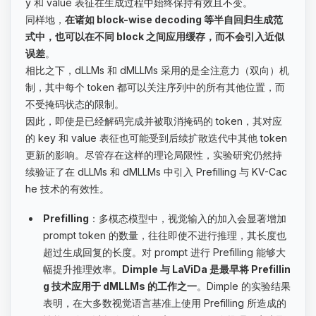
y 和 value 表征在生成过程中始终保持有效且不变。
同样地，
在诸如 block-wise decoding 等半自回归生成范
式中，也可以在不同 block 之间应用缓存，而不会引入近似
误差
。
相比之下，dLLMs 和 dMLLMs 采用的是全注意力（双向）机
制，其中每个 token 都可以关注序列中的所有其他位置，而
不受掩码状态的限制。
因此，即使是已经解码完成并被取消掩码的 token，其对应
的 key 和 value 表征也可能受到后续扩散迭代中其他 token
更新的影响。尽管存在这样的理论局限性，实验研究仍然持
续验证了在 dLLMs 和 dMLLMs 中引入 Prefilling 与 KV-Cac
he 技术的有效性。
Prefilling
：多模态模型中，视觉输入的加入会显著增加
prompt token 的数量，往往即使不进行推理，其长度也
超过生成回复的长度。对 prompt 进行 Prefilling 能够大
幅提升推理效率。
Dimple 与 LaViDa 是最早将 Prefillin
g 技术应用于 dMLLMs 的工作之一
。Dimple 的实验结果
表明，在大多数视觉语言基准上使用 Prefilling 所造成的