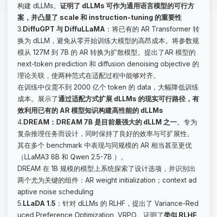
构建 dLLMs。
证明了 dLLMs 可作为通用语言模型的可行方
案，并凸显了 scale 和 instruction-tuning 的重要性
3.
DiffuGPT 与 DiffuLLaMA
：将已有的 AR Transformer 转
换为 dLLM，避免从零开始训练大模型的高昂成本。将参数规
模从 127M 到 7B 的 AR 转换为扩散模型。提出了AR 模型的
next-token prediction 和 diffusion denoising objective 的
理论关联，使两种范式在适配过程中能够对齐。
在训练中仅需不到 2000 亿个 token 的 data，大幅降低训练
成本。展示了
通过适配方式扩展 dLLMs 的现实可行路径，有
效利用已有的 AR 模型知识构建高性能的 dLLMs
4.
DREAM：DREAM 7B 是目前最强大的 dLLM 之一
。专为
复杂推理任务而设计，同时保持了良好的效率与可扩展性。
其在多个 benchmark 中表现与同规模的 AR 相当甚至更优
（LLaMA3 8B 和 Qwen 2.5-7B ）。
DREAM 在 1B 规模的模型上系统探索了设计选项，并识别出
两个尤为关键的组件：AR weight initialization；context ad
aptive noise scheduling
5.
LLaDA 1.5
：针对 dLLMs 的 RLHF，提出了 Variance-Red
uced Preference Optimization, VRPO。证明了
类似 RLHF