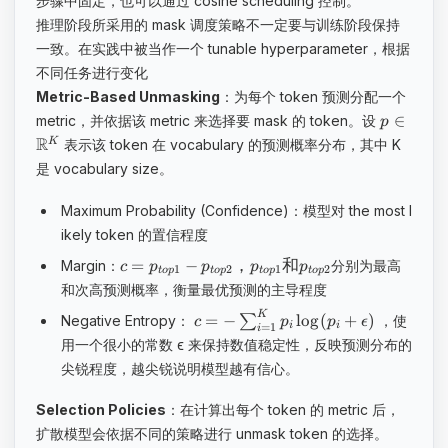
步骤中固定，也可以通过 cosine scheduling 控制。
推理阶段所采用的 mask 调度策略不一定要与训练阶段保持
一致。在实践中被当作一个 tunable hyperparameter，根据
不同任务进行变化
Metric-Based Unmasking
：为每个 token 预测分配一个
∈
metric，并依据该 metric 来选择要 mask 的 token。设
p
R
K
表示该 token 在 vocabulary 的预测概率分布，其中 K
是 vocabulary size。
Maximum Probability (Confidence)：模型对 the most l
ikely token 的置信程度
=
−
，
和
Margin：
分别为最高
c
p
p
p
p
1
2
1
2
t
o
p
t
o
p
t
o
p
t
o
p
和次高预测概率，衡量最优预测的主导程度
K
=
−
lo
g
(
+
)
Negative Entropy：
∑
，使
c
p
p
ϵ
=
1
i
i
i
用一个很小的常数 ϵ 来保持数值稳定性，反映预测分布的
尖锐程度，越尖锐说明模型越有信心。
Selection Policies
：在计算出每个 token 的 metric 后，
扩散模型会依据不同的策略进行 unmask token 的选择。