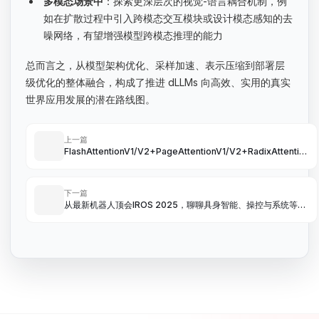
多模态场景中
：探索更深层次的视觉-语言耦合机制，例
如在扩散过程中引入跨模态交互模块或设计模态感知的去
噪网络，有望增强模型跨模态推理的能力
总而言之，从模型架构优化、采样加速、表示压缩到部署层
级优化的整体融合，构成了推进 dLLMs 向高效、实用的真实
世界应用发展的潜在路线图。
上一篇
FlashAttentionV1/V2+PageAttentionV1/V2+RadixAttention
算法总结
下一篇
从最新机器人顶会IROS 2025，聊聊具身智能、操控与系统等方
向的最新进展与趋势