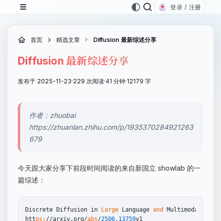
登录 / 注册
首页
精选文章
Diffusion 最新综述分享
Diffusion 最新综述分享
发布于 2025-11-23
·
229 次阅读
·
41 分钟
·
12179 字
作者：zhuobai
https://zhuanlan.zhihu.com/p/1935370284921263
679
今天跟大家分享下前段时间阅读的来自新国立 showlab 的一
篇综述：
Discrete Diffusion in 
Large
 Language 
and
 Multimodal 
Mode
htt
ps:
//arxiv.org/
abs
/
2506.13759