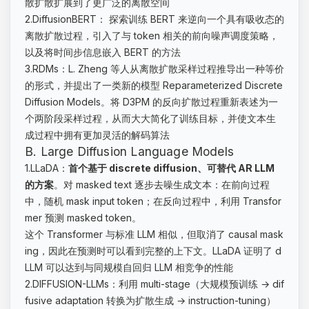
散扩散扩展到了更广泛的离散空间
2.DiffusionBERT： 探索训练 BERT 来逆向一个具有吸收态的
离散扩散过程，引入了与 token 相关的前向噪声调度策略，
以及将时间步信息嵌入 BERT 的方法
3.RDMs：L. Zheng 等人从离散扩散采样过程推导出一种等价
的形式，并提出了一类新的模型 Reparameterized Discrete
Diffusion Models。将 D3PM 的反向扩散过程重新表述为一
个两阶段采样过程，从而大大简化了训练目标，并使文本生
成过程中拥有更加灵活的解码算法
B. Large Diffusion Language Models
1.LLaDA：
首个基于 discrete diffusion、可替代 AR LLM
的方案
。对 masked text 逐步去噪生成文本：在前向过程
中，随机 mask input token；在反向过程中，利用 Transfor
mer 预测 masked token。
这个 Transformer 与标准 LLM 相似，但取消了 causal mask
ing，因此在预测时可以看到完整的上下文。LLaDA 证明了 d
LLM 可以达到与同规模自回归 LLM 相竞争的性能
2.DIFFUSION-LLMs：利用 multi-stage（大规模预训练 → dif
fusive adaptation 转换为扩散生成 → instruction-tuning）