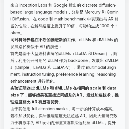
来自 Inception Labs 和 Google 推出的 discrete diffusion-
based large language models，分别是 Mercury 和 Gemin
i Diffusion。在 code 和 math benchmark 中表现出与 AR 相
当的性能，在解码速度上提升了10倍，每秒约生成 1000 个 t
oken。
同时科研界也在不断的推进新的工作
。dLLMs 和 dMLLMs 的
发展路径类似于 AR 的演进：
首先是基于大型语料训练的dLLMs（LLaDA 和 Dream），随
后，利用公开可用的 dLLM 作为 backbone，发展出 dMLLM
s（Dimple、LaViDa 和 LLaDA-V），通过 multimodal align
ment, instruction tuning, preference learning, reasoning
enhancement 进行优化。
实验证明这些 dLLMs 和 dMLLMs 在相同的 scale 和 data
size 下，能够媲美甚至接近同级别的AR。通过加速技术，推
理速度相比 AR 有显著优势
。
由于其使用 full attention masks，每一步的计算成本偏高。
若不加以优化，实际推理速度无法超越 AR。因此大量研究致
力于将原本为 AR 设计的推理加速算法适配至 dLLMs，提升