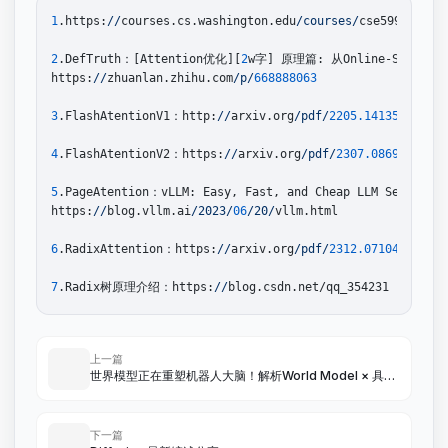
1
.https:
//
courses.cs.washington.edu
/courses/
cse599m
/23sp
2
.DefTruth：[Attention优化][
2
w字] 原理篇: 从Online-Softmax到
https:
//
zhuanlan.zhihu.com
/p/
668888063
3
.FlashAtentionV1：http:
//
arxiv.org
/pdf/
2205.14135
4
.FlashAtentionV2：https:
//
arxiv.org
/pdf/
2307.08691
5
.PageAtention：vLLM: Easy, Fast, and Cheap LLM Serving w
https:
//
blog.vllm.ai
/2023/
06
/20/
vllm.html

6
.RadixAttention：https:
//
arxiv.org
/pdf/
2312.07104
【SGLa
7
.Radix树原理介绍：https:
//
上一篇
世界模型正在重塑机器人大脑！解析World Model × 具身
智能的最新论文
下一篇