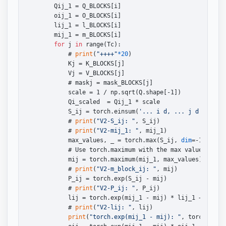
        Qij_1 = Q_BLOCKS[i]

        oij_1 = O_BLOCKS[i]

        lij_1 = l_BLOCKS[i]

        mij_1 = m_BLOCKS[i]

for
 j 
in
 range(Tc):

            # 
print
(
"++++"
*20
)

            Kj = K_BLOCKS[j]

            Vj = V_BLOCKS[j]

            # maskj = mask_BLOCKS[j]

            scale = 1 / np.sqrt(Q.shape[-1])

            Qi_scaled  = Qij_1 * scale

            S_ij = torch.einsum(
'... i d, ... j d -> ...
            # 
print
(
"V2-S_ij: "
, S_ij)

            # 
print
(
"V2-mij_1: "
, mij_1)

            max_values, _ = torch.max(S_ij, 
dim
=-1, 
keep
            # Use torch.maximum with the max values

            mij = torch.maximum(mij_1, max_values)

            # 
print
(
"V2-m_block_ij: "
, mij)

            P_ij = torch.exp(S_ij - mij)

            # 
print
(
"V2-P_ij: "
, P_ij)

            lij = torch.exp(mij_1 - mij) * lij_1 + torch
            # 
print
(
"V2-lij: "
, lij)

print
(
"torch.exp(mij_1 - mij): "
, torch.exp(m