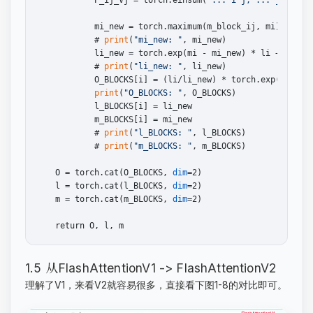
            mi_new = torch.maximum(m_block_ij, mi)

            # 
print
(
"mi_new: "
, mi_new)

            li_new = torch.exp(mi - mi_new) * li + torch.
            # 
print
(
"li_new: "
, li_new)

            O_BLOCKS[i] = (li/li_new) * torch.exp(mi - mi
print
(
"O_BLOCKS: "
, O_BLOCKS)

            l_BLOCKS[i] = li_new

            m_BLOCKS[i] = mi_new

            # 
print
(
"l_BLOCKS: "
, l_BLOCKS)

            # 
print
(
"m_BLOCKS: "
, m_BLOCKS)

    O = torch.cat(O_BLOCKS, 
dim
=2)

    l = torch.cat(l_BLOCKS, 
dim
=2)

    m = torch.cat(m_BLOCKS, 
dim
=2)

1.5 从FlashAttentionV1 -> FlashAttentionV2
理解了V1，来看V2就容易很多，直接看下图1-8的对比即可。