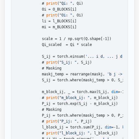
            # 
print
(
"Qi: "
, Qi)

            Oi = O_BLOCKS[i]

            # 
print
(
"Oi: "
, Oi)

            li = l_BLOCKS[i]

            mi = m_BLOCKS[i]

            scale = 1 / np.sqrt(Q.shape[-1])

            Qi_scaled  = Qi * scale

            S_ij = torch.einsum(
'... i d, ... j d -> ...
            # 
print
(
"S_ij: "
, S_ij)

            # Masking

            maskj_temp = rearrange(maskj, 
'b j -> b 1 1 
            S_ij = torch.where(maskj_temp > 0, S_ij, NEG_
            m_block_ij, _ = torch.max(S_ij, 
dim
=-1, 
keep
            # 
print
(
"m_block_ij: "
, m_block_ij)

            P_ij = torch.exp(S_ij - m_block_ij)

            # Masking

            P_ij = torch.where(maskj_temp > 0, P_ij, 0.)

            # 
print
(
"P_ij: "
, P_ij)

            l_block_ij = torch.sum(P_ij, 
dim
=-1, 
keepdim
            # 
print
(
"l_block_ij: "
, l_block_ij)

            P_ij_Vj = torch.einsum(
'... i j, ... j d -> 