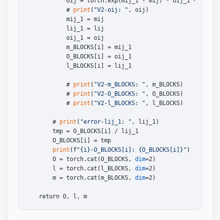
            oij = torch.exp(mij_1 - mij) * oij_1 + torch
            # 
print
(
"V2-oij: "
, oij)

            mij_1 = mij

            lij_1 = lij

            oij_1 = oij

            m_BLOCKS[i] = mij_1

            O_BLOCKS[i] = oij_1

            l_BLOCKS[i] = lij_1

            # 
print
(
"V2-m_BLOCKS: "
, m_BLOCKS)

            # 
print
(
"V2-O_BLOCKS: "
, O_BLOCKS)

            # 
print
(
"V2-l_BLOCKS: "
, l_BLOCKS)

        # 
print
(
"error-lij_1: "
, lij_1)

        tmp = O_BLOCKS[i] / lij_1

        O_BLOCKS[i] = tmp

print
(f
"{i}-O_BLOCKS[i]: {O_BLOCKS[i]}"
)

        O = torch.cat(O_BLOCKS, 
dim
=2)

        l = torch.cat(l_BLOCKS, 
dim
=2)

        m = torch.cat(m_BLOCKS, 
dim
=2)
