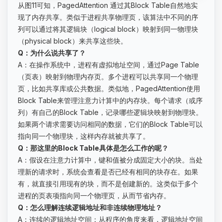
从图11可知，PagedAttention 通过其Block Table自然地实
现了内存共享。类似于进程共享物理页，该算法中不同的序
列可以通过将其逻辑块（logical block）映射到同一物理块
（physical block）来共享这些块。
Q：为什么说共享了？
A：在操作系统中，进程有虚拟地址空间，通过Page Table
（页表）映射到物理内存页。多个进程可以共享同一个物理
页，比如共享库或公共数据。类似地，PagedAttention使用
Block Table来管理注意力计算中的内存块。每个请求（或序
列）有自己的Block Table，记录哪些逻辑块映射到物理块。
如果两个请求需要访问相同的数据，它们的Block Table可以
指向同一个物理块，这样内存就被共享了。
Q：那这里的Block Table具体是怎么工作的呢？
A：假设在注意力计算中，键和值被分成固定大小的块。当处
理新的请求时，系统会查看是否已经有相同的块存在。如果
有，就直接引用现有的块，而不是创建新的。这类似于多个
进程的页表项指向同一个物理页，从而节省内存。
Q：怎么理解连续逻辑地址和非连续物理地址？
A：连续的逻辑地址空间：从程序的角度来看，逻辑地址空间