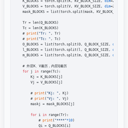
    K_BLOCKS = torch.split(K, KV_BLOCK_SIZE, 
dim
=2)

    V_BLOCKS = torch.split(V, KV_BLOCK_SIZE, 
dim
=2)

    mask_BLOCKS = list(torch.split(mask, KV_BLOCK_SIZE, 
    Tr = len(Q_BLOCKS)

    Tc = len(K_BLOCKS)

    # 
print
(
"Tr: "
, Tr)

    # 
print
(
"Tc: "
, Tc)

    O_BLOCKS = list(torch.split(O, Q_BLOCK_SIZE, 
dim
=2))

    l_BLOCKS = list(torch.split(l, Q_BLOCK_SIZE, 
dim
=2))

    m_BLOCKS = list(torch.split(m, Q_BLOCK_SIZE, 
dim
=2))

    # 外层K、V遍历，内层Q遍历

for
 j 
in
 range(Tc):

        Kj = K_BLOCKS[j]

        Vj = V_BLOCKS[j]

        # 
print
(
"Kj: "
, Kj)

        # 
print
(
"Vj: "
, Vj)

        maskj = mask_BLOCKS[j]

for
 i 
in
 range(Tr):

            # 
print
(
"****"
*10
)

            Qi = Q_BLOCKS[i]
