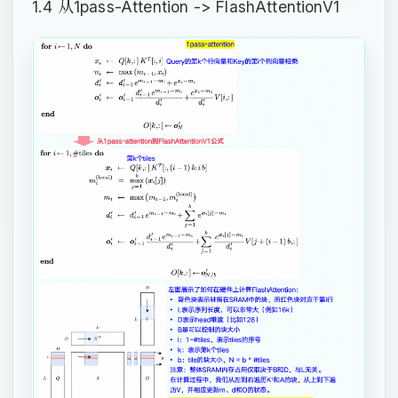
1.4 从1pass-Attention -> FlashAttentionV1