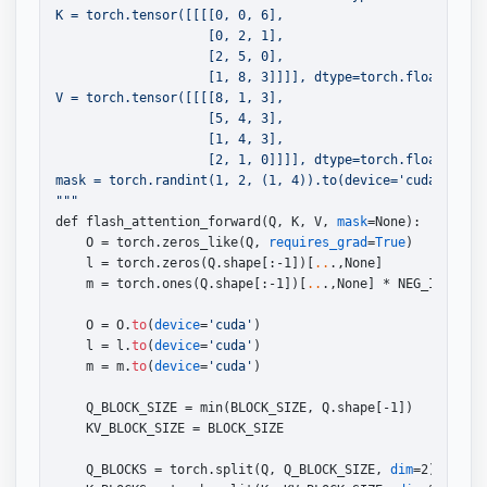
K = torch.tensor([[[[0, 0, 6],

                    [0, 2, 1],

                    [2, 5, 0],

                    [1, 8, 3]]]], dtype=torch.float32, re
V = torch.tensor([[[[8, 1, 3],

                    [5, 4, 3],

                    [1, 4, 3],

                    [2, 1, 0]]]], dtype=torch.float32, re
mask = torch.randint(1, 2, (1, 4)).to(device='cuda')

"
""
def flash_attention_forward(Q, K, V, 
mask
=None):

    O = torch.zeros_like(Q, 
requires_grad
=
True
)

    l = torch.zeros(Q.shape[:-1])[
..
.,None]

    m = torch.ones(Q.shape[:-1])[
..
.,None] * NEG_INF

    O = O.
to
(
device
=
'cuda'
)

    l = l.
to
(
device
=
'cuda'
)

    m = m.
to
(
device
=
'cuda'
)

    Q_BLOCK_SIZE = min(BLOCK_SIZE, Q.shape[-1])

    KV_BLOCK_SIZE = BLOCK_SIZE

    Q_BLOCKS = torch.split(Q, Q_BLOCK_SIZE, 
dim
=2)
