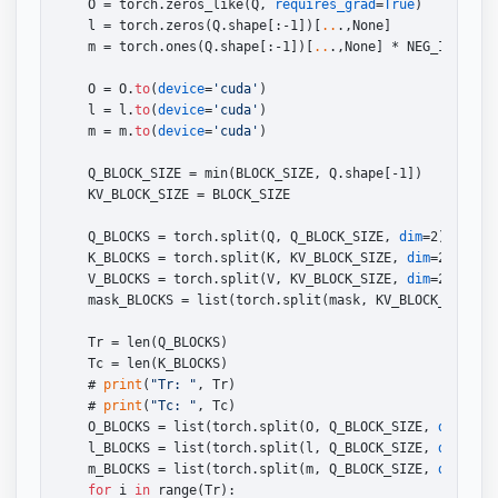
    O = torch.zeros_like(Q, 
requires_grad
=
True
)

    l = torch.zeros(Q.shape[:-1])[
..
.,None]

    m = torch.ones(Q.shape[:-1])[
..
.,None] * NEG_INF

    O = O.
to
(
device
=
'cuda'
)

    l = l.
to
(
device
=
'cuda'
)

    m = m.
to
(
device
=
'cuda'
)

    Q_BLOCK_SIZE = min(BLOCK_SIZE, Q.shape[-1])

    KV_BLOCK_SIZE = BLOCK_SIZE

    Q_BLOCKS = torch.split(Q, Q_BLOCK_SIZE, 
dim
=2)

    K_BLOCKS = torch.split(K, KV_BLOCK_SIZE, 
dim
=2)

    V_BLOCKS = torch.split(V, KV_BLOCK_SIZE, 
dim
=2)

    mask_BLOCKS = list(torch.split(mask, KV_BLOCK_SIZE, 
    Tr = len(Q_BLOCKS)

    Tc = len(K_BLOCKS)

    # 
print
(
"Tr: "
, Tr)

    # 
print
(
"Tc: "
, Tc)

    O_BLOCKS = list(torch.split(O, Q_BLOCK_SIZE, 
dim
=2))

    l_BLOCKS = list(torch.split(l, Q_BLOCK_SIZE, 
dim
=2))

    m_BLOCKS = list(torch.split(m, Q_BLOCK_SIZE, 
dim
=2))

for
 i 
in
 range(Tr):
