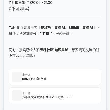
11月18日(周二)20:00 - 21:00
如何观看
Talk 将在青稞社区【
视频号：青稞AI、Bilibili：青稞AI
】上
进行，扫码对暗号："
1118
"，报名进群！
同时，嘉宾已经入驻
青稞社区·知识星球
，想要提问交流的朋
友可以加入星球！
上一篇
ReMax背后的故事
下一篇
万字长文深度解析经典VLA方案：PI-0