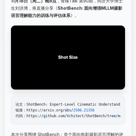
11月18日（周二）晚8点
，青稞Talk 第90期，同济大学博士
生刘洪博，将直播分享《
ShotBench: 面向增强MLLM摄影
语言理解能力的训练与评估体系
》。
论文：ShotBench: Expert-Level Cinematic Understanding 
in
 
链接：https:
//
arxiv.org
/abs/
2506.21356
代码：https:
//gi
thub.com
/Vchitect/
ShotBench
/tree/m
本次分享围绕 ShotBench：首个面向电影摄影语言理解的评